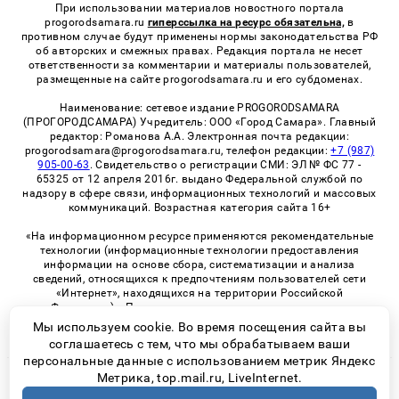
При использовании материалов новостного портала
progorodsamara.ru
гиперссылка на ресурс обязательна,
в
противном случае будут применены нормы законодательства РФ
об авторских и смежных правах. Редакция портала не несет
ответственности за комментарии и материалы пользователей,
размещенные на сайте progorodsamara.ru и его субдоменах.
Наименование: сетевое издание PROGORODSAMARA
(ПРОГОРОДСАМАРА) Учредитель: ООО «Город Самара». Главный
редактор: Романова А.А. Электронная почта редакции:
progorodsamara@progorodsamara.ru, телефон редакции:
+7 (987)
905-00-63
. Свидетельство о регистрации СМИ: ЭЛ № ФС 77 -
65325 от 12 апреля 2016г. выдано Федеральной службой по
надзору в сфере связи, информационных технологий и массовых
коммуникаций. Возрастная категория сайта 16+
«На информационном ресурсе применяются рекомендательные
технологии (информационные технологии предоставления
информации на основе сбора, систематизации и анализа
сведений, относящихся к предпочтениям пользователей сети
«Интернет», находящихся на территории Российской
Федерации)». Правила применения рекомендательных
технологий в виджетах рекламно-обменной сети
«СМИ2» (PDF)
Мы используем cookie. Во время посещения сайта вы
соглашаетесь с тем, что мы обрабатываем ваши
персональные данные с использованием метрик Яндекс
Метрика, top.mail.ru, LiveInternet.
© 2026 «ProGorodSamara» | Все права защищены