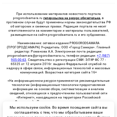
При использовании материалов новостного портала
progorodsamara.ru
гиперссылка на ресурс обязательна,
в
противном случае будут применены нормы законодательства РФ
об авторских и смежных правах. Редакция портала не несет
ответственности за комментарии и материалы пользователей,
размещенные на сайте progorodsamara.ru и его субдоменах.
Наименование: сетевое издание PROGORODSAMARA
(ПРОГОРОДСАМАРА) Учредитель: ООО «Город Самара». Главный
редактор: Романова А.А. Электронная почта редакции:
progorodsamara@progorodsamara.ru, телефон редакции:
+7 (987)
905-00-63
. Свидетельство о регистрации СМИ: ЭЛ № ФС 77 -
65325 от 12 апреля 2016г. выдано Федеральной службой по
надзору в сфере связи, информационных технологий и массовых
коммуникаций. Возрастная категория сайта 16+
«На информационном ресурсе применяются рекомендательные
технологии (информационные технологии предоставления
информации на основе сбора, систематизации и анализа
сведений, относящихся к предпочтениям пользователей сети
«Интернет», находящихся на территории Российской
Федерации)». Правила применения рекомендательных
технологий в виджетах рекламно-обменной сети
«СМИ2» (PDF)
Мы используем cookie. Во время посещения сайта вы
соглашаетесь с тем, что мы обрабатываем ваши