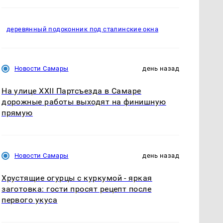
деревянный подоконник под сталинские окна
Новости Самары
день назад
На улице XXII Партсъезда в Самаре
дорожные работы выходят на финишную
прямую
Новости Самары
день назад
Хрустящие огурцы с куркумой - яркая
заготовка: гости просят рецепт после
первого укуса