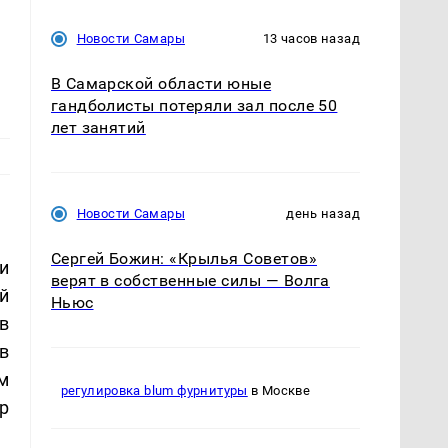
Новости Самары
13 часов назад
В Самарской области юные
гандболисты потеряли зал после 50
лет занятий
Новости Самары
день назад
Сергей Божин: «Крылья Советов»
и
верят в собственные силы — Волга
й
Ньюс
в
в
м
регулировка blum фурнитуры
в Москве
р