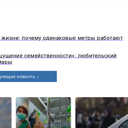
в жизни: почему одинаковые метры работают
ощущение семейственности»: любительский
мары
ующая новость ↓