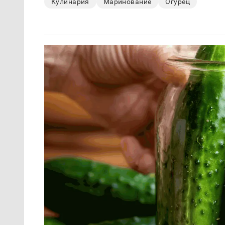
Кулинария
Маринование
Огурец