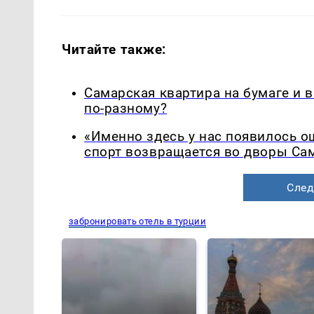
Читайте также:
Самарская квартира на бумаге и 
по-разному?
«Именно здесь у нас появилось 
спорт возвращается во дворы Са
След
забронировать отель в турции