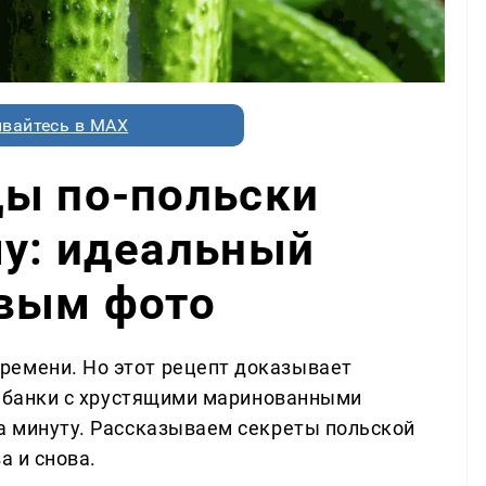
вайтесь в MAX
цы по-польски
му: идеальный
овым фото
ремени. Но этот рецепт доказывает
вы банки с хрустящими маринованными
за минуту. Рассказываем секреты польской
а и снова.