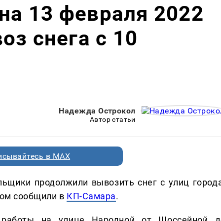
 на 13 февраля 2022
оз снега с 10
Надежда Острокол
Автор статьи
исывайтесь в MAX
ьщики продолжили вывозить снег с улиц города
том сообщили в
КП-Самара
.
 работы на улице Народной от Шоссейной д