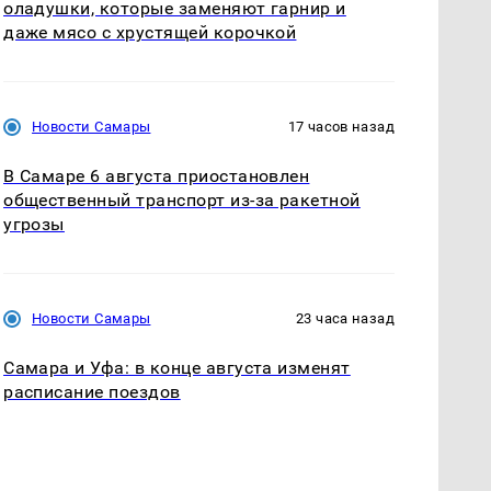
оладушки, которые заменяют гарнир и
даже мясо с хрустящей корочкой
Новости Самары
17 часов назад
В Самаре 6 августа приостановлен
общественный транспорт из-за ракетной
угрозы
Новости Самары
23 часа назад
Самара и Уфа: в конце августа изменят
расписание поездов