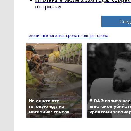
Ипотека в июле 2026 года: корре
вторички
След
отели нижнего новгорода в центре города
Не ешьте эту
В ОАЭ произошло
готовую еду из
жестокое убийст
магазина: список
криптомиллионе