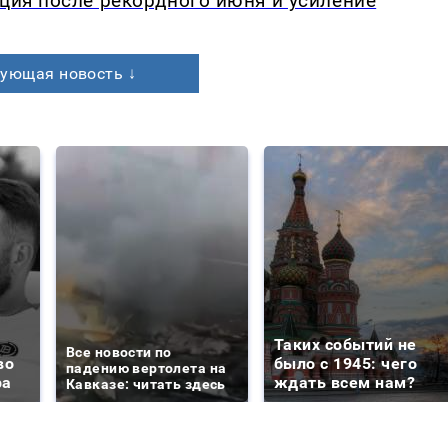
кция после рекордного июня и усиление
ующая новость ↓
Таких событий не
Все новости по
во
было с 1945: чего
падению вертолета на
ра
ждать всем нам?
Кавказе: читать здесь