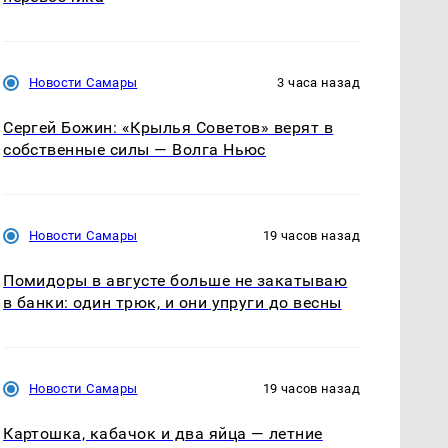
Новости Самары
3 часа назад
Сергей Божин: «Крылья Советов» верят в
собственные силы — Волга Ньюс
Новости Самары
19 часов назад
Помидоры в августе больше не закатываю
в банки: один трюк, и они упруги до весны
Новости Самары
19 часов назад
Картошка, кабачок и два яйца — летние