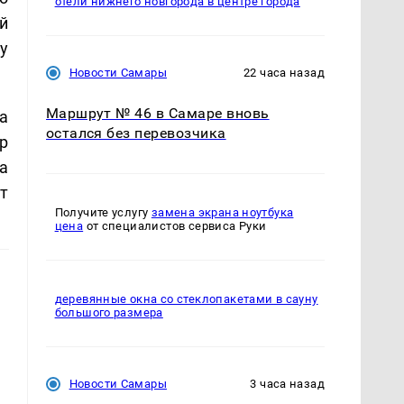
отели нижнего новгорода в центре города
й
у
Новости Самары
22 часа назад
Маршрут № 46 в Самаре вновь
а
остался без перевозчика
р
а
т
Получите услугу
замена экрана ноутбука
цена
от специалистов сервиса Руки
деревянные окна со стеклопакетами в сауну
большого размера
Новости Самары
3 часа назад