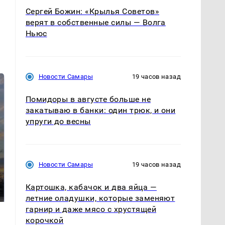
Сергей Божин: «Крылья Советов»
верят в собственные силы — Волга
Ньюс
Новости Самары
19 часов назад
Помидоры в августе больше не
закатываю в банки: один трюк, и они
упруги до весны
СМИ: В Химках на
Новости Самары
19 часов назад
полицейскую
В магазинах России
машину напали и
ажиотаж из-за этого
Картошка, кабачок и два яйца —
подожгли.
продукта: что купить?
летние оладушки, которые заменяют
гарнир и даже мясо с хрустящей
корочкой