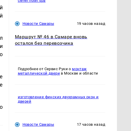
clever hotel spa
й
й
Новости Самары
19 часов назад
Маршрут № 46 в Самаре вновь
л
остался без перевозчика
и
о
Подробнее от Сервис Руки о
монтаж
металлической двери
в Москве и области
е
е
изготовление финских двухрамных окон и
дверей
о
Новости Самары
17 часов назад