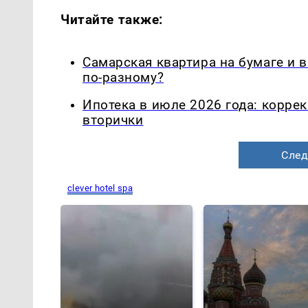
Читайте также:
Самарская квартира на бумаге и 
по-разному?
Ипотека в июле 2026 года: корре
вторички
След
clever hotel spa