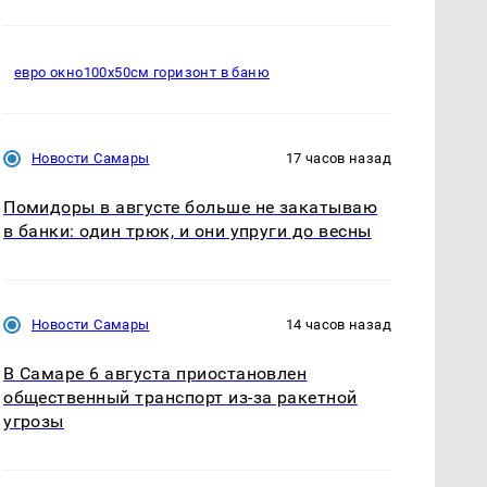
евро окно100х50см горизонт в баню
Новости Самары
17 часов назад
Помидоры в августе больше не закатываю
в банки: один трюк, и они упруги до весны
Новости Самары
14 часов назад
В Самаре 6 августа приостановлен
общественный транспорт из-за ракетной
угрозы