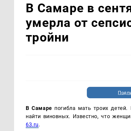
В Самаре в сен
умерла от сепси
тройни
Подп
В Самаре
погибла мать троих детей. 
найти виновных. Известно, что женщи
63.ru
.