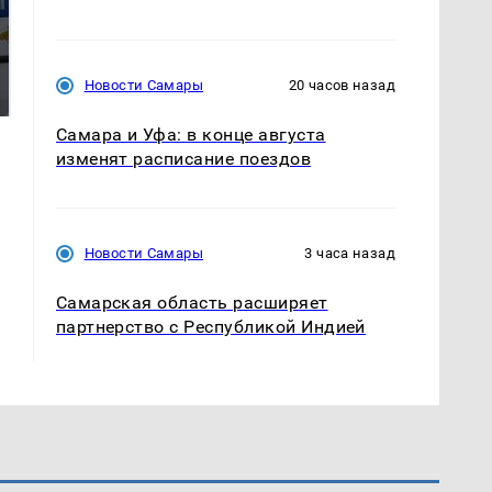
Где будет встреча
Такую зиму в России
президентов США и
никто не ждал: как
Новости Самары
20 часов назад
России: Европа?
так?!
Самара и Уфа: в конце августа
изменят расписание поездов
Новости Самары
3 часа назад
Самарская область расширяет
партнерство с Республикой Индией