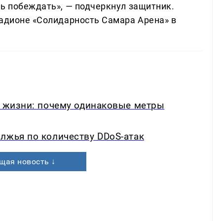
ть побеждать», — подчеркнул защитник.
тадионе «Солидарность Самара Арена» в
в жизни: почему одинаковые метры
лжья по количеству DDoS-атак
щая новость ↓