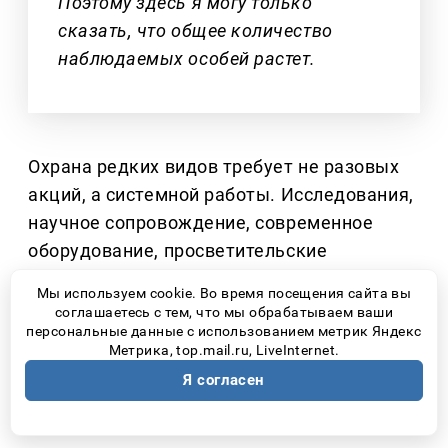
Поэтому здесь я могу только
сказать, что общее количество
наблюдаемых особей растет.
Охрана редких видов требует не разовых
акций, а системной работы. Исследования,
научное сопровождение, современное
оборудование, просветительские
программы и работа с молодежью
–
все
Мы используем cookie. Во время посещения сайта вы
это стало возможным благодаря
соглашаетесь с тем, что мы обрабатываем ваши
персональные данные с использованием метрик Яндекс
партнерству национального парка
Метрика, top.mail.ru, LiveInternet.
«Самарская Лука» и предприятий
Я согласен
самарской производственной площадки
ПАО НК «Роснефть».