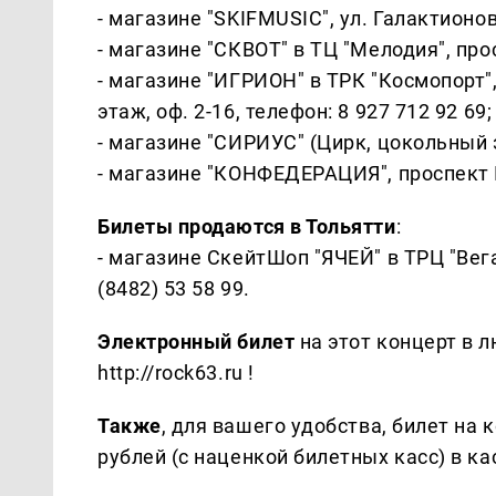
- магазине "SKIFMUSIC", ул. Галактионов
- магазине "СКВОТ" в ТЦ "Мелодия", про
- магазине "ИГРИОН" в ТРК "Космопорт",
этаж, оф. 2-16, телефон: 8 927 712 92 69;
- магазине "СИРИУС" (Цирк, цокольный э
- магазине "КОНФЕДЕРАЦИЯ", проспект К
Билеты продаются в Тольятти
:
- магазине СкейтШоп "ЯЧЕЙ" в ТРЦ "Вега
(8482) 53 58 99.
Электронный билет
на этот концерт в 
http://rock63.ru !
Также
, для вашего удобства, билет на
рублей (с наценкой билетных касс) в кас