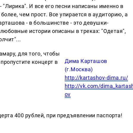
 "Лирика". И все его песни написаны именно в
более, чем прост. Все упирается в аудиторию, а
рташова - в большинстве - это девушки-
и любовные истории описаны в треках: "Одетая",
лчит"...
амару, для того, чтобы
Дима Карташов
 пропустите концерт в
(г.Москва)
http://kartashov-dima.ru/
http://vk.com/dima_kartas
ov
церта 400 рублей, при предъявлении паспорта!