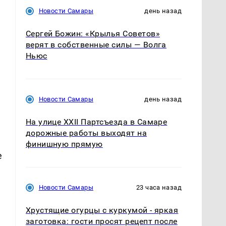
Новости Самары
день назад
Сергей Божин: «Крылья Советов»
верят в собственные силы — Волга
Ньюс
Новости Самары
день назад
На улице XXII Партсъезда в Самаре
дорожные работы выходят на
финишную прямую
е
Новости Самары
23 часа назад
Хрустящие огурцы с куркумой - яркая
заготовка: гости просят рецепт после