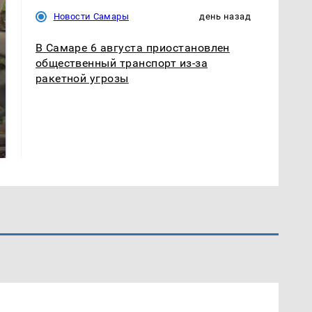
Новости Самары
день назад
В Самаре 6 августа приостановлен
общественный транспорт из-за
ракетной угрозы
В ОАЭ произошло
Все новости по
жестокое убийство
падению вертолета на
криптомиллионера
Кавказе: читать здесь