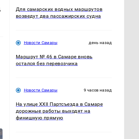
д
Для самарских водных маршрутов
возведут два пассажирских судна
Новости Самары
день назад
Маршрут № 46 в Самаре вновь
остался без перевозчика
Новости Самары
9 часов назад
На улице XXII Партсъезда в Самаре
дорожные работы выходят на
финишную прямую