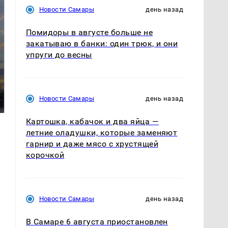
Новости Самары
день назад
Помидоры в августе больше не
закатываю в банки: один трюк, и они
упруги до весны
СМИ: В Химках на
полицейскую
В магазинах России
машину напали и
ажиотаж из-за этого
Новости Самары
день назад
подожгли.
продукта: что купить?
Картошка, кабачок и два яйца —
летние оладушки, которые заменяют
гарнир и даже мясо с хрустящей
корочкой
Новости Самары
день назад
В Самаре 6 августа приостановлен