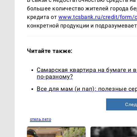
большее количество жителей города бе
кредита от
www.tcsbank.ru/credit/form/
конкретной продукции и подразумевает
Читайте также:
Самарская квартира на бумаге и 
по-разному?
Все для мам (и пап): полезные с
След
отель лето