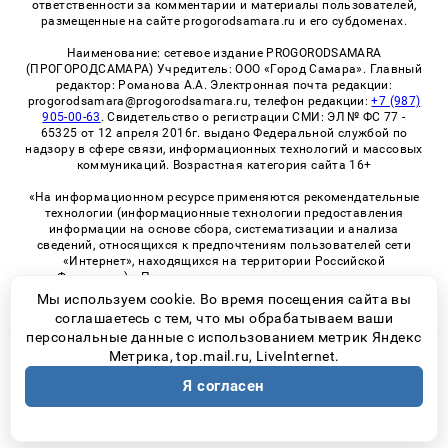
ответственности за комментарии и материалы пользователей,
размещенные на сайте progorodsamara.ru и его субдоменах.
Наименование: сетевое издание PROGORODSAMARA
(ПРОГОРОДСАМАРА) Учредитель: ООО «Город Самара». Главный
редактор: Романова А.А. Электронная почта редакции:
progorodsamara@progorodsamara.ru, телефон редакции:
+7 (987)
905-00-63
. Свидетельство о регистрации СМИ: ЭЛ № ФС 77 -
65325 от 12 апреля 2016г. выдано Федеральной службой по
надзору в сфере связи, информационных технологий и массовых
коммуникаций. Возрастная категория сайта 16+
«На информационном ресурсе применяются рекомендательные
технологии (информационные технологии предоставления
информации на основе сбора, систематизации и анализа
сведений, относящихся к предпочтениям пользователей сети
«Интернет», находящихся на территории Российской
Федерации)». Правила применения рекомендательных
технологий в виджетах рекламно-обменной сети
«СМИ2» (PDF)
Мы используем cookie. Во время посещения сайта вы
соглашаетесь с тем, что мы обрабатываем ваши
персональные данные с использованием метрик Яндекс
Метрика, top.mail.ru, LiveInternet.
© 2026 «ProGorodSamara» | Все права защищены
Я согласен
Возрастная категория сайта 16+
Политика конфиденциальности