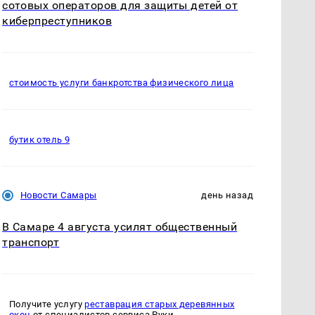
сотовых операторов для защиты детей от
киберпреступников
стоимость услуги банкротства физического лица
бутик отель 9
Новости Самары
день назад
В Самаре 4 августа усилят общественный
транспорт
Получите услугу
реставрация старых деревянных
окон
от специалистов сервиса Руки