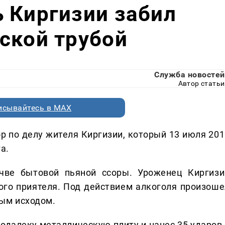
 Киргизии забил
ской трубой
Служба новостей
Автор статьи
исывайтесь в MAX
р по делу жителя Киргизии, который 13 июля 201
а.
чве бытовой пьяной ссоры. Уроженец Киргизи
ого приятеля. Под действием алкоголя произоше
ным исходом.
далеку металлическую плиту и нанес 35 ударов 