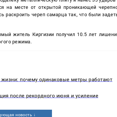
ся на месте от открытой проникающей черепно
ь раскроить череп самарца так, что были задет
имый житель Киргизии получил 10.5 лет лишени
огого режима.
в жизни: почему одинаковые метры работают
кция после рекордного июня и усиление
ующая новость ↓