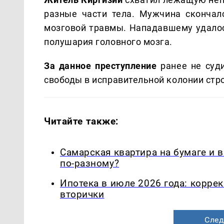
разные части тела. Мужчина скончал
мозговой травмы. Нападавшему удалос
полушария головного мозга.
За данное преступление
ранее не суд
свободы в исправительной колонии стр
Читайте также:
Самарская квартира на бумаге и 
по-разному?
Ипотека в июле 2026 года: корре
вторички
След