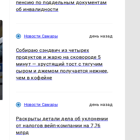
пенсию по поддельным документам
об инвалидности
Новости Самары
день назад
Собираю сэндвич из четырех
продуктов и жарю на сковороде 5
минут — хрустящий тост с тягучим
сыром и джемом получается нежнее,
чем в кофейне
Где будет встреча
Такую зиму в России
президентов США и
никто не ждал: как
России: Европа?
так?!
Новости Самары
день назад
Раскрыты детали дела об уклонении
от налогов вейп-компании на 7,76
млрд