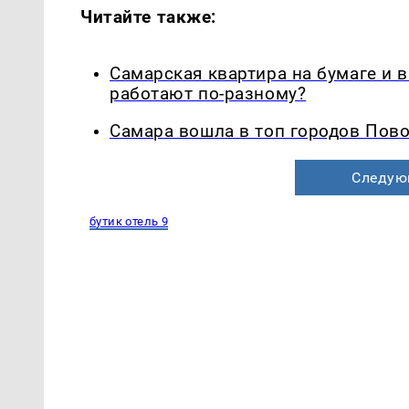
Читайте также:
Самарская квартира на бумаге и 
работают по-разному?
Самара вошла в топ городов Пово
Следую
бутик отель 9