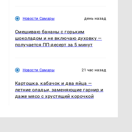
Новости Самары
день назад
Смешиваю бананы с горьким
шоколадом и не включаю духовку —
получается ПП-десерт за 5 минут
Новости Самары
21 час назад
Картошка, кабачок и два яйца —
летние оладьи, заменяющие гарнир и
даже мясо с хрустящей корочкой