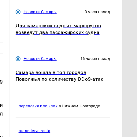
Новости Самары
3 часа назад
Для самарских водных маршрутов
возведут два пассажирских судна
Новости Самары
16 часов назад
Самара вошла в топ городов
Поволжья по количеству DDoS-атак
9
и
перевозка посылок
в Нижнем Новгороде
л
отель terve ranta
в