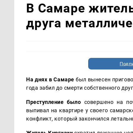
В Самаре житель
друга металличе
Подп
На днях в Самаре
был вынесен пригово
года забил до смерти собственного друг
Преступление было
совершено на по
выпивал на квартире у своего самарск
конфликт, который закончился леталь
Житель Киргизии
схватил лежащую непо