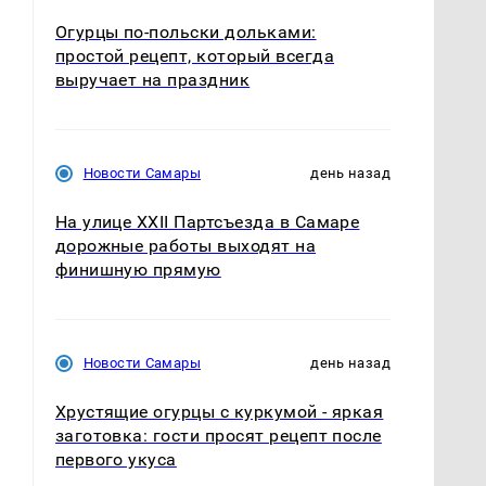
Огурцы по‑польски дольками:
простой рецепт, который всегда
выручает на праздник
Новости Самары
день назад
На улице XXII Партсъезда в Самаре
дорожные работы выходят на
финишную прямую
Новости Самары
день назад
Хрустящие огурцы с куркумой - яркая
заготовка: гости просят рецепт после
первого укуса