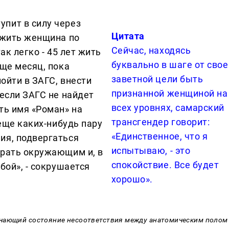
упит в силу через
Цитата
 жить женщина по
Сейчас, находясь
ак легко - 45 лет жить
буквально в шаге от свое
еще месяц, пока
заветной цели быть
пойти в ЗАГС, внести
признанной женщиной на
 если ЗАГС не найдет
всех уровнях, самарский
ть имя «Роман» на
трансгендер говорит:
 еще каких-нибудь пару
«Единственное, что я
ия, подвергаться
испытываю, - это
врать окружающим и, в
спокойствие. Все будет
бой», - сокрушается
хорошо».
ачающий состояние несоответствия между анатомическим полом