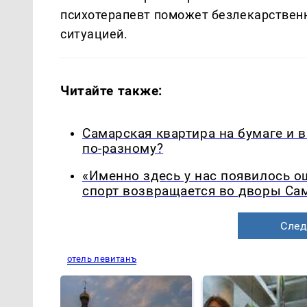
психотерапевт поможет безлекарствен
ситуацией.
Читайте также:
Самарская квартира на бумаге и 
по-разному?
«Именно здесь у нас появилось 
спорт возвращается во дворы Са
След
отель левитанъ