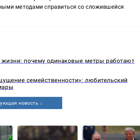
ными методами справиться со сложившейся
в жизни: почему одинаковые метры работают
ощущение семейственности»: любительский
мары
ующая новость ↓