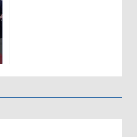
На Урале из казны
Не ешьте эту
были украдены 18
готовую еду из
миллионов рублей
магазина: список