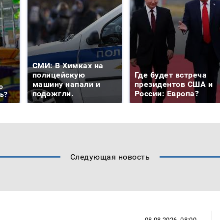
СМИ: В Химках на
полицейскую
Где будет встреча
машину напали и
президентов США и
о
подожгли.
России: Европа?
ть?
Следующая новость
08.08.2026, 08:00