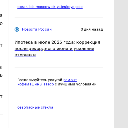
отель ibis moscow oktyabrskoye pole
а
о
Новости России
3 дня назад
Ипотека в июле 2026 года: коррекция
т
после рекордного июня и усиление
вторички
а
в
Воспользуйтесь услугой
ремонт
кофемашины saeco
с лучшими условиями
т
безопасные стекла