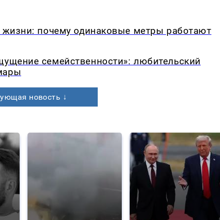
в жизни: почему одинаковые метры работают
ощущение семейственности»: любительский
мары
ующая новость ↓