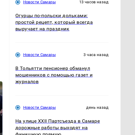
Новости Самары
13 часов назад
Огурцы по‑польски дольками:
простой рецепт, который всегда
выручает на праздник
Новости Самары
3 часа назад
В Тольятти пенсионер обманул
мошенников с помощью газет и
журналов
Новости Самары
день назад
На улице XXII Партсъезда в Самаре
дорожные работы выходят на
финишную прямую