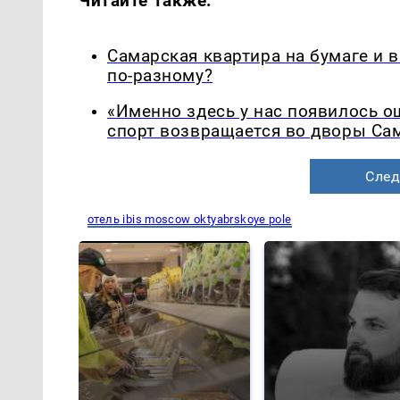
Читайте также:
Самарская квартира на бумаге и 
по-разному?
«Именно здесь у нас появилось 
спорт возвращается во дворы Са
След
отель ibis moscow oktyabrskoye pole