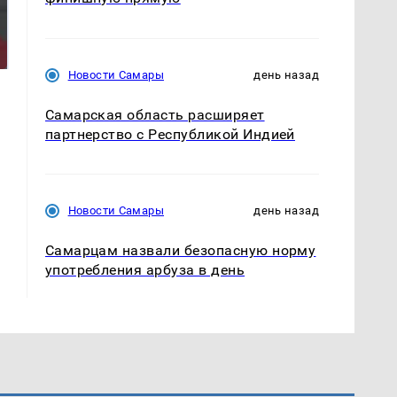
Такую зиму в России
На Урале из казны
никто не ждал: как
были украдены 18
так?!
миллионов рублей
Новости Самары
день назад
Самарская область расширяет
партнерство с Республикой Индией
Новости Самары
день назад
Самарцам назвали безопасную норму
употребления арбуза в день