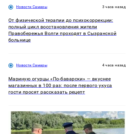
Новости Самары
3 часа назад
От физической терапии до психокоррекции:
полный цикл восстановления жители
Правобережья Волги проходят в Сызранской
больнице
Новости Самары
4 часа назад
Мариную огурцы «По-баварски» — вкуснее
магазинных в 100 раз: после первого укуса
гости просят рассказать рецепт