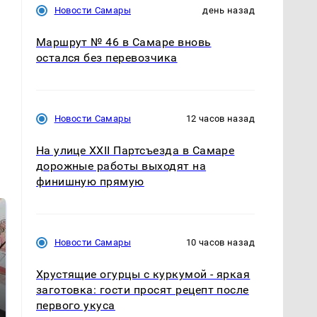
Новости Самары
день назад
Маршрут № 46 в Самаре вновь
остался без перевозчика
Новости Самары
12 часов назад
На улице XXII Партсъезда в Самаре
дорожные работы выходят на
финишную прямую
Новости Самары
10 часов назад
Хрустящие огурцы с куркумой - яркая
заготовка: гости просят рецепт после
первого укуса