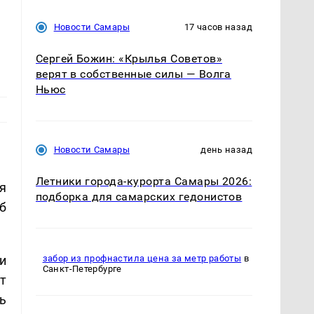
Новости Самары
17 часов назад
Сергей Божин: «Крылья Советов»
верят в собственные силы — Волга
Ньюс
Новости Самары
день назад
Летники города-курорта Самары 2026:
я
подборка для самарских гедонистов
б
и
забор из профнастила цена за метр работы
в
Санкт-Петербурге
т
ь