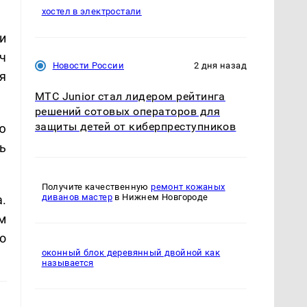
хостел в электростали
и
ч
Новости России
2 дня назад
я
МТС Junior стал лидером рейтинга
решений сотовых операторов для
защиты детей от киберпреступников
ю
ь
Получите качественную
ремонт кожаных
диванов мастер
в Нижнем Новгороде
.
м
о
оконный блок деревянный двойной как
называется