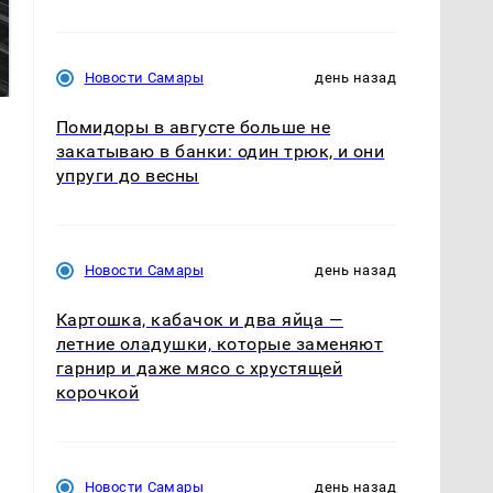
Такую зиму в России
Как выглядит место
никто не ждал: как
крушение вертолета на
так?!
Кавказе: смотреть
Новости Самары
день назад
Помидоры в августе больше не
закатываю в банки: один трюк, и они
упруги до весны
Новости Самары
день назад
Картошка, кабачок и два яйца —
летние оладушки, которые заменяют
гарнир и даже мясо с хрустящей
корочкой
Новости Самары
день назад