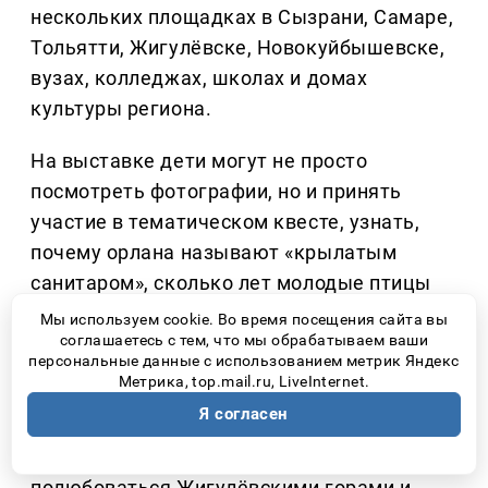
нескольких площадках в Сызрани, Самаре,
Тольятти, Жигулёвске, Новокуйбышевске,
вузах, колледжах, школах и домах
культуры региона.
На выставке дети могут не просто
посмотреть фотографии, но и принять
участие в тематическом квесте, узнать,
почему орлана называют «крылатым
санитаром», сколько лет молодые птицы
могут оставаться рядом с родителями и
Мы используем cookie. Во время посещения сайта вы
соглашаетесь с тем, что мы обрабатываем ваши
почему именно человек представляет для
персональные данные с использованием метрик Яндекс
этого вида наибольшую опасность.
Метрика, top.mail.ru, LiveInternet.
Я согласен
Самарская Лука ежегодно принимает
тысячи туристов. Многие приезжают
полюбоваться Жигулёвскими горами и