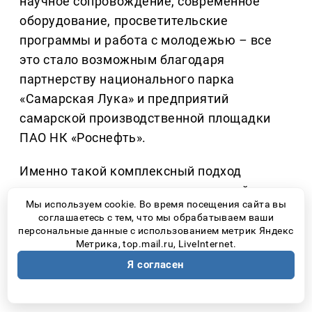
научное сопровождение, современное
оборудование, просветительские
программы и работа с молодежью
–
все
это стало возможным благодаря
партнерству национального парка
«Самарская Лука» и предприятий
самарской производственной площадки
ПАО НК «Роснефть».
Именно такой комплексный подход
позволяет не только изучать редкий вид,
Мы используем cookie. Во время посещения сайта вы
но и создавать вокруг него сообщество
соглашаетесь с тем, что мы обрабатываем ваши
людей, понимающих, что природа
персональные данные с использованием метрик Яндекс
Метрика, top.mail.ru, LiveInternet.
нуждается не столько в громких словах,
Я согласен
сколько в ответственном отношении
каждого человека.