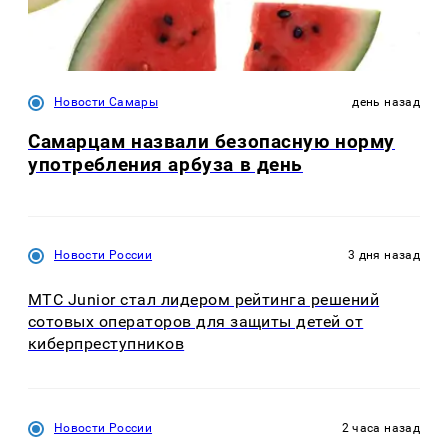
Новости Самары
день назад
Самарцам назвали безопасную норму
употребления арбуза в день
Новости России
3 дня назад
МТС Junior стал лидером рейтинга решений
сотовых операторов для защиты детей от
киберпреступников
Новости России
2 часа назад