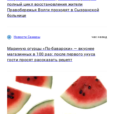
полный цикл восстановления жители
Правобережья Волги проходят в Сызранской
больнице
Новости Самары
час назад
Мариную огурцы «По-баварски» — вкуснее
магазинных в 100 раз: после первого укуса
гости просят рассказать рецепт