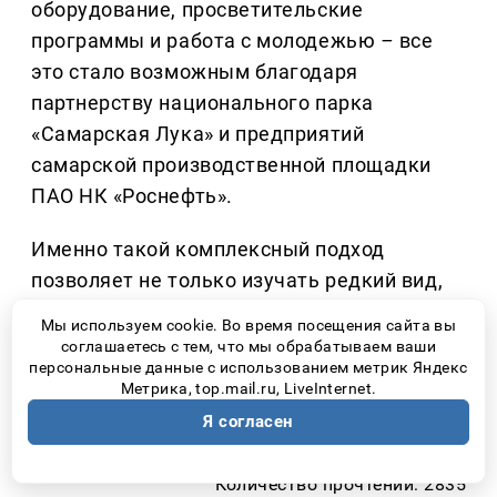
оборудование, просветительские
программы и работа с молодежью
–
все
это стало возможным благодаря
партнерству национального парка
«Самарская Лука» и предприятий
самарской производственной площадки
ПАО НК «Роснефть».
Именно такой комплексный подход
позволяет не только изучать редкий вид,
но и создавать вокруг него сообщество
Мы используем cookie. Во время посещения сайта вы
людей, понимающих, что природа
соглашаетесь с тем, что мы обрабатываем ваши
персональные данные с использованием метрик Яндекс
нуждается не столько в громких словах,
Метрика, top.mail.ru, LiveInternet.
сколько в ответственном отношении
Я согласен
каждого человека.
Количество прочтений: 2835