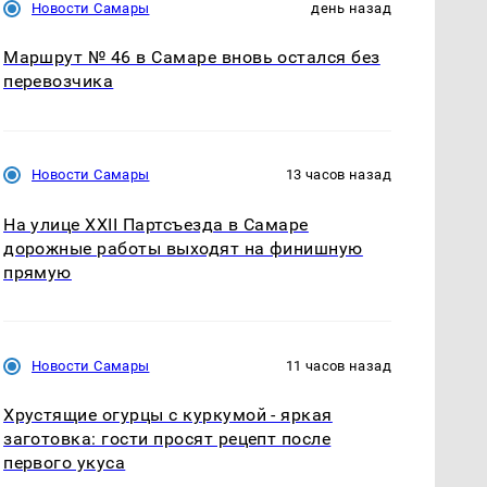
Новости Самары
день назад
Маршрут № 46 в Самаре вновь остался без
перевозчика
Новости Самары
13 часов назад
На улице XXII Партсъезда в Самаре
дорожные работы выходят на финишную
прямую
Новости Самары
11 часов назад
Хрустящие огурцы с куркумой - яркая
заготовка: гости просят рецепт после
первого укуса