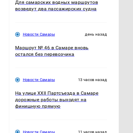
Для самарских водных маршрутов
возведут два пассажирских судна
Новости Самары
день назад
Маршрут № 46 в Самаре вновь
остался без перевозчика
Новости Самары
13 часов назад
На улице XXII Партсъезда в Самаре
дорожные работы выходят на
финишную прямую
Новости Самары
11 часов назад