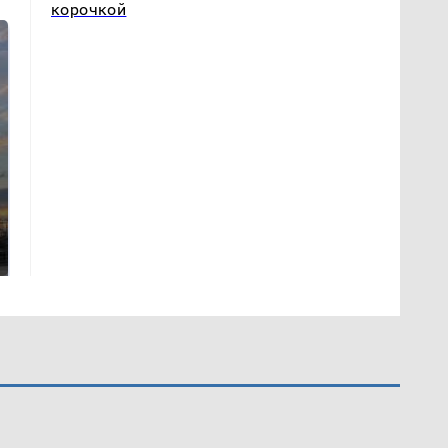
корочкой
СМИ: В Химках на
полицейскую
В магазинах России
машину напали и
ажиотаж из-за этого
подожгли.
продукта: что купить?