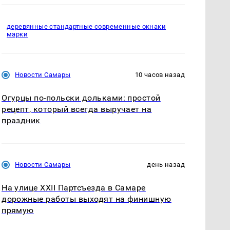
деревянные стандартные современные окнаки
марки
Новости Самары
10 часов назад
Огурцы по‑польски дольками: простой
рецепт, который всегда выручает на
праздник
Новости Самары
день назад
На улице XXII Партсъезда в Самаре
дорожные работы выходят на финишную
прямую