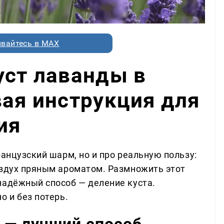
вайтесь в MAX
уст лаванды в
вая инструкция для
ия
ранцузский шарм, но и про реальную пользу:
оздух пряным ароматом. Размножить этот
надёжный способ — деление куста.
о и без потерь.
 — лучший способ