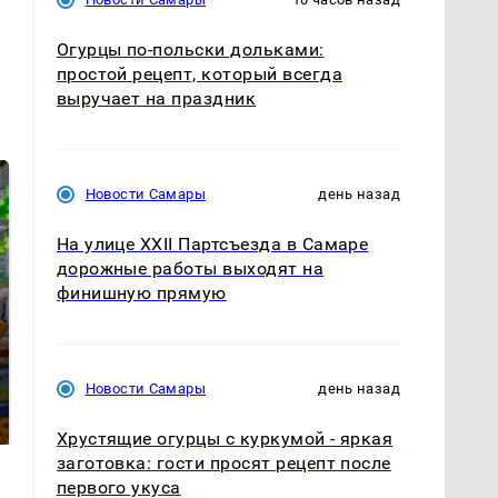
Огурцы по‑польски дольками:
простой рецепт, который всегда
выручает на праздник
Новости Самары
день назад
На улице XXII Партсъезда в Самаре
дорожные работы выходят на
финишную прямую
Такую зиму в России
Как выглядит место
Новости Самары
день назад
никто не ждал: как
крушение вертолета на
так?!
Кавказе: смотреть
Хрустящие огурцы с куркумой - яркая
заготовка: гости просят рецепт после
первого укуса