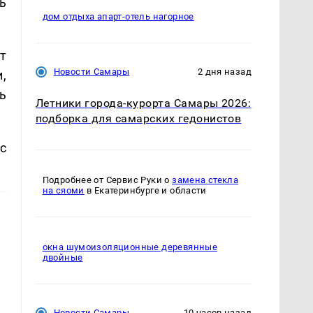
ь
дом отдыха апарт-отель нагорное
т
Новости Самары
2 дня назад
,
ь
Летники города-курорта Самары 2026:
подборка для самарских гедонистов
с
Подробнее от Сервис Руки о
замена стекла
на сяоми
в Екатеринбурге и области
окна шумоизоляционные деревянные
двойные
Новости Самары
10 часов назад