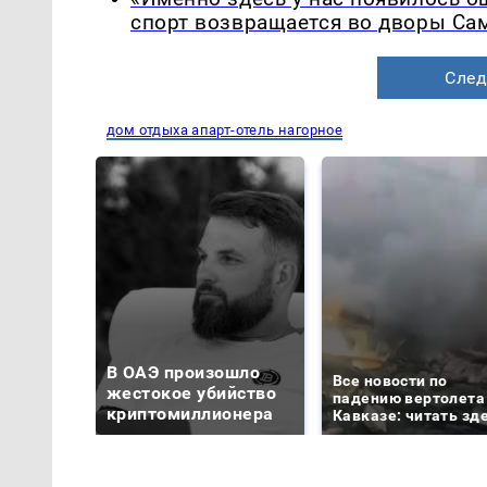
спорт возвращается во дворы Са
След
дом отдыха апарт-отель нагорное
В ОАЭ произошло
Все новости по
жестокое убийство
падению вертолета
криптомиллионера
Кавказе: читать зд