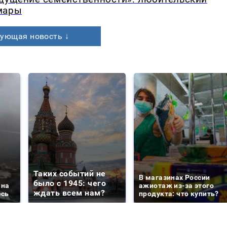
мары
ующая новость ↓
Таких событий не
В магазинах России
было с 1945: чего
 на
ажиотаж из-за этого
ждать всем нам?
есь
продукта: что купить?