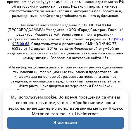
противном случае будут применены нормы законодательства РФ
об авторских и смежных правах. Редакция портала не несет
ответственности за комментарии и материалы пользователей,
размещенные на сайте progorodsamara.ru и его субдоменах.
Наименование: сетевое издание PROGORODSAMARA
(ПРОГОРОДСАМАРА) Учредитель: ООО «Город Самара». Главный
редактор: Романова А.А. Электронная почта редакции:
progorodsamara@progorodsamara.ru, телефон редакции:
+7 (987)
905-00-63
. Свидетельство о регистрации СМИ: ЭЛ № ФС 77 -
65325 от 12 апреля 2016г. выдано Федеральной службой по
надзору в сфере связи, информационных технологий и массовых
коммуникаций. Возрастная категория сайта 16+
«На информационном ресурсе применяются рекомендательные
технологии (информационные технологии предоставления
информации на основе сбора, систематизации и анализа
сведений, относящихся к предпочтениям пользователей сети
«Интернет», находящихся на территории Российской
Федерации)». Правила применения рекомендательных
технологий в виджетах рекламно-обменной сети
«СМИ2» (PDF)
Мы используем cookie. Во время посещения сайта вы
соглашаетесь с тем, что мы обрабатываем ваши
персональные данные с использованием метрик Яндекс
Метрика, top.mail.ru, LiveInternet.
© 2026 «ProGorodSamara» | Все права защищены
Я согласен
Возрастная категория сайта 16+
Политика конфиденциальности