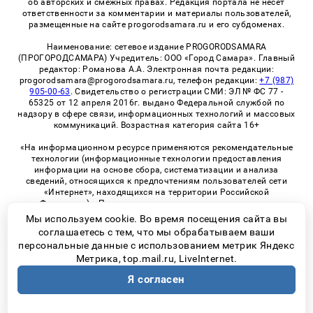
об авторских и смежных правах. Редакция портала не несет
ответственности за комментарии и материалы пользователей,
размещенные на сайте progorodsamara.ru и его субдоменах.
Наименование: сетевое издание PROGORODSAMARA
(ПРОГОРОДСАМАРА) Учредитель: ООО «Город Самара». Главный
редактор: Романова А.А. Электронная почта редакции:
progorodsamara@progorodsamara.ru, телефон редакции:
+7 (987)
905-00-63
. Свидетельство о регистрации СМИ: ЭЛ № ФС 77 -
65325 от 12 апреля 2016г. выдано Федеральной службой по
надзору в сфере связи, информационных технологий и массовых
коммуникаций. Возрастная категория сайта 16+
«На информационном ресурсе применяются рекомендательные
технологии (информационные технологии предоставления
информации на основе сбора, систематизации и анализа
сведений, относящихся к предпочтениям пользователей сети
«Интернет», находящихся на территории Российской
Федерации)». Правила применения рекомендательных
технологий в виджетах рекламно-обменной сети
«СМИ2» (PDF)
Мы используем cookie. Во время посещения сайта вы
соглашаетесь с тем, что мы обрабатываем ваши
персональные данные с использованием метрик Яндекс
Метрика, top.mail.ru, LiveInternet.
© 2026 «ProGorodSamara» | Все права защищены
Я согласен
Возрастная категория сайта 16+
Политика конфиденциальности