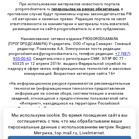
При использовании материалов новостного портала
progorodsamara.ru
гиперссылка на ресурс обязательна,
в
противном случае будут применены нормы законодательства РФ
об авторских и смежных правах. Редакция портала не несет
ответственности за комментарии и материалы пользователей,
размещенные на сайте progorodsamara.ru и его субдоменах.
Наименование: сетевое издание PROGORODSAMARA
(ПРОГОРОДСАМАРА) Учредитель: ООО «Город Самара». Главный
редактор: Романова А.А. Электронная почта редакции:
progorodsamara@progorodsamara.ru, телефон редакции:
+7 (987)
905-00-63
. Свидетельство о регистрации СМИ: ЭЛ № ФС 77 -
65325 от 12 апреля 2016г. выдано Федеральной службой по
надзору в сфере связи, информационных технологий и массовых
коммуникаций. Возрастная категория сайта 16+
«На информационном ресурсе применяются рекомендательные
технологии (информационные технологии предоставления
информации на основе сбора, систематизации и анализа
сведений, относящихся к предпочтениям пользователей сети
«Интернет», находящихся на территории Российской
Федерации)». Правила применения рекомендательных
технологий в виджетах рекламно-обменной сети
«СМИ2» (PDF)
Мы используем cookie. Во время посещения сайта вы
соглашаетесь с тем, что мы обрабатываем ваши
персональные данные с использованием метрик Яндекс
Метрика, top.mail.ru, LiveInternet.
© 2026 «ProGorodSamara» | Все права защищены