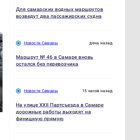
Для самарских водных маршрутов
возведут два пассажирских судна
Новости Самары
день назад
Маршрут № 46 в Самаре вновь
остался без перевозчика
Новости Самары
15 часов назад
Не ешьте эту
В ОАЭ произошло
готовую еду из
жестокое убийство
На улице XXII Партсъезда в Самаре
магазина: список
криптомиллионера
дорожные работы выходят на
финишную прямую