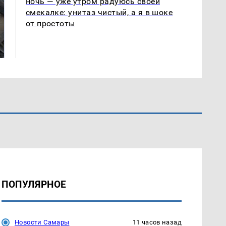
ночь — уже утром радуюсь своей
смекалке: унитаз чистый, а я в шоке
от простоты
Не ешьте эту
В ОАЭ произошло
готовую еду из
жестокое убийство
магазина: список
криптомиллионера
ПОПУЛЯРНОЕ
Новости Самары
11 часов назад