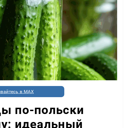
вайтесь в MAX
цы по-польски
му: идеальный