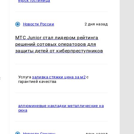
курск гостиница
Новости России
2 дня назад
МТС Junior стал лидером рейтинга
решений сотовых операторов для
защиты детей от киберпреступников
с
Услуга
заливка стяжки цена за м2
с
гарантией качества
аллюминевые накладки металлические на
окна
Новости Самары
день назад