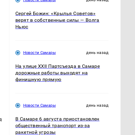
Сергей Божин: «Крылья Советов»
верят в собственные силы — Волга
Ньюс
ы
Новости Самары
день назад
На улице XXII Партсъезда в Самаре
дорожные работы выходят на
финишную прямую
Новости Самары
день назад
В Самаре 6 августа приостановлен
я
общественный транспорт из-за
ракетной угрозы