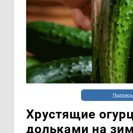
Подписы
Хрустящие огур
дольками на зи