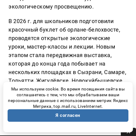
экологическому просвещению.
В 2026 г. для школьников подготовили
красочный буклет об орлане-белохвосте,
проводятся открытые экологические
уроки, мастер-классы и лекции. Новым
этапом стала передвижная выставка,
которая до конца года побывает на
нескольких площадках в Сызрани, Самаре,
Тольятти, Жигулёвске, Новокуйбышевске,
вузах, колледжах, школах и домах
Мы используем cookie. Во время посещения сайта вы
соглашаетесь с тем, что мы обрабатываем ваши
культуры региона.
персональные данные с использованием метрик Яндекс
Метрика, top.mail.ru, LiveInternet.
На выставке дети могут не просто
Я согласен
посмотреть фотографии, но и принять
участие в тематическом квесте, узнать,