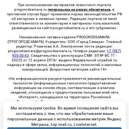
При использовании материалов новостного портала
progorodsamara.ru
гиперссылка на ресурс обязательна,
в
противном случае будут применены нормы законодательства РФ
об авторских и смежных правах. Редакция портала не несет
ответственности за комментарии и материалы пользователей,
размещенные на сайте progorodsamara.ru и его субдоменах.
Наименование: сетевое издание PROGORODSAMARA
(ПРОГОРОДСАМАРА) Учредитель: ООО «Город Самара». Главный
редактор: Романова А.А. Электронная почта редакции:
progorodsamara@progorodsamara.ru, телефон редакции:
+7 (987)
905-00-63
. Свидетельство о регистрации СМИ: ЭЛ № ФС 77 -
65325 от 12 апреля 2016г. выдано Федеральной службой по
надзору в сфере связи, информационных технологий и массовых
коммуникаций. Возрастная категория сайта 16+
«На информационном ресурсе применяются рекомендательные
технологии (информационные технологии предоставления
информации на основе сбора, систематизации и анализа
сведений, относящихся к предпочтениям пользователей сети
«Интернет», находящихся на территории Российской
Федерации)». Правила применения рекомендательных
технологий в виджетах рекламно-обменной сети
«СМИ2» (PDF)
Мы используем cookie. Во время посещения сайта вы
соглашаетесь с тем, что мы обрабатываем ваши
персональные данные с использованием метрик Яндекс
Метрика, top.mail.ru, LiveInternet.
© 2026 «ProGorodSamara» | Все права защищены