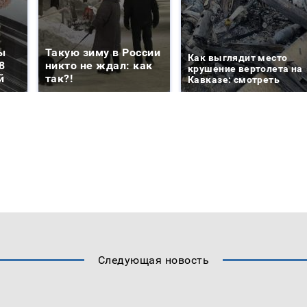
ы
Такую зиму в России
Как выглядит место
8
никто не ждал: как
крушение вертолета на
й
так?!
Кавказе: смотреть
Следующая новость