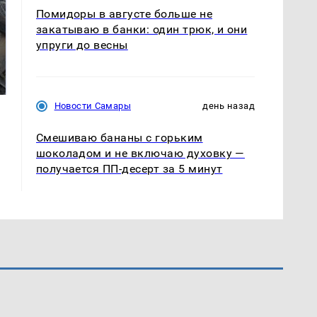
Помидоры в августе больше не
закатываю в банки: один трюк, и они
упруги до весны
Не ешьте эту
В ОАЭ произошло
готовую еду из
жестокое убийство
магазина: список
криптомиллионера
Новости Самары
день назад
Смешиваю бананы с горьким
шоколадом и не включаю духовку —
получается ПП-десерт за 5 минут