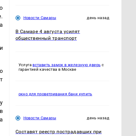
ю
.
Новости Самары
день назад
а
В Самаре 4 августа усилят
общественный транспорт
и
Услуга
вставить замок в железную дверь
с
гарантией качества в Москве
о
т
окно для проветривания бани купить
у
в
Новости Самары
день назад
а
Составят реестр пострадавших при