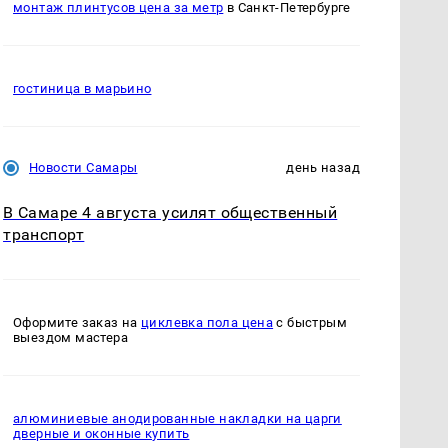
монтаж плинтусов цена за метр
в Санкт-Петербурге
гостиница в марьино
Новости Самары
день назад
В Самаре 4 августа усилят общественный
транспорт
Оформите заказ на
циклевка пола цена
с быстрым
выездом мастера
алюминиевые анодированные накладки на царги
дверные и оконные купить