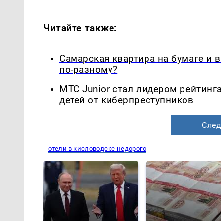
Читайте также:
Самарская квартира на бумаге и 
по-разному?
МТС Junior стал лидером рейтинг
детей от киберпреступников
След
отели в кисловодске недорого