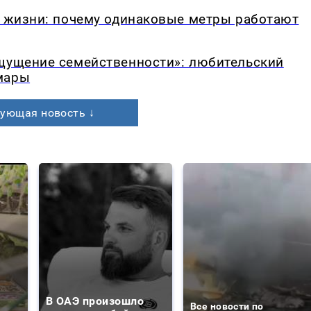
в жизни: почему одинаковые метры работают
ощущение семейственности»: любительский
мары
ующая новость ↓
В ОАЭ произошло
Все новости по