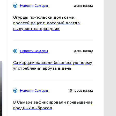
Новости Самары
день назад
Огурцы по‑польски дольками:
простой рецепт, который всегда
выручает на праздник
Новости Самары
день назад
Самарцам назвали безопасную норму
употребления арбуза в день
Новости Самары
15 часов назад
В Самаре зафиксировали превышение
вредных выбросов
Таких событий не
В магазинах России