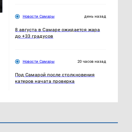
было с 1945: чего
ажиотаж из-за этого
ждать всем нам?
продукта: что купить?
Новости Самары
день назад
8 августа в Самаре ожидается жара
до +33 градусов
Новости Самары
20 часов назад
Под Самарой после столкновения
катеров начата проверка