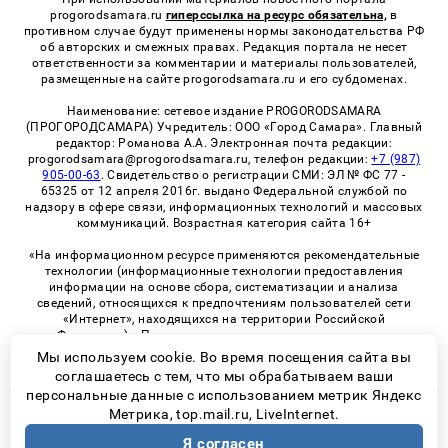
progorodsamara.ru
гиперссылка на ресурс обязательна,
в
противном случае будут применены нормы законодательства РФ
об авторских и смежных правах. Редакция портала не несет
ответственности за комментарии и материалы пользователей,
размещенные на сайте progorodsamara.ru и его субдоменах.
Наименование: сетевое издание PROGORODSAMARA
(ПРОГОРОДСАМАРА) Учредитель: ООО «Город Самара». Главный
редактор: Романова А.А. Электронная почта редакции:
progorodsamara@progorodsamara.ru, телефон редакции:
+7 (987)
905-00-63
. Свидетельство о регистрации СМИ: ЭЛ № ФС 77 -
65325 от 12 апреля 2016г. выдано Федеральной службой по
надзору в сфере связи, информационных технологий и массовых
коммуникаций. Возрастная категория сайта 16+
«На информационном ресурсе применяются рекомендательные
технологии (информационные технологии предоставления
информации на основе сбора, систематизации и анализа
сведений, относящихся к предпочтениям пользователей сети
«Интернет», находящихся на территории Российской
Федерации)». Правила применения рекомендательных
технологий в виджетах рекламно-обменной сети
«СМИ2» (PDF)
Мы используем cookie. Во время посещения сайта вы
соглашаетесь с тем, что мы обрабатываем ваши
персональные данные с использованием метрик Яндекс
Метрика, top.mail.ru, LiveInternet.
© 2026 «ProGorodSamara» | Все права защищены
Я согласен
Возрастная категория сайта 16+