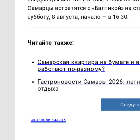
Самарцы встретятся с «Балтикой» на с
субботу, 8 августа, начало — в 16:30.
Читайте также:
Самарская квартира на бумаге и 
работают по-разному?
Гастроновости Самары 2026: летн
отдыха
Следую
спа-отель казань