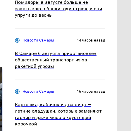
Помидоры в августе больше не
закатываю в банки: один трюк, и они
упруги до весны
Новости Самары
14 часов назад
В Самаре 6 августа приостановлен
общественный транспорт из-за
ракетной угрозы
Новости Самары
16 часов назад
Картошка, кабачок и два яйца —
летние оладушки, которые заменяют
гарнир и даже мясо с хрустящей
корочкой
Где будет встреча
Такую зиму в России
президентов США и
никто не ждал: как