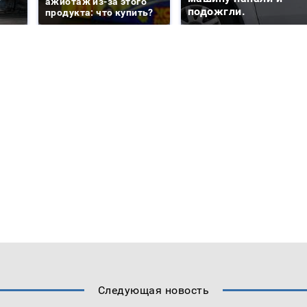
ажиотаж из-за этого
подожгли.
продукта: что купить?
Следующая новость