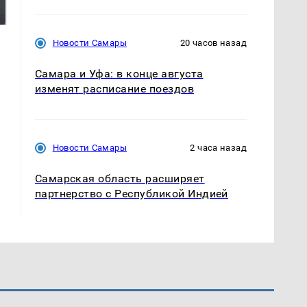
России: Европа?
так?!
Новости Самары
20 часов назад
Самара и Уфа: в конце августа
изменят расписание поездов
Новости Самары
2 часа назад
Самарская область расширяет
партнерство с Республикой Индией