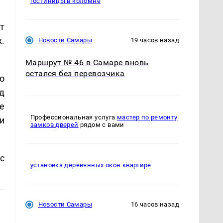
гостиницы в коломне
т
.
Новости Самары
19 часов назад
Маршрут № 46 в Самаре вновь
остался без перевозчика
о
д
е
Профессиональная услуга
мастер по ремонту
и
замков дверей
рядом с вами
с
установка деревянных окон квартире
Новости Самары
16 часов назад