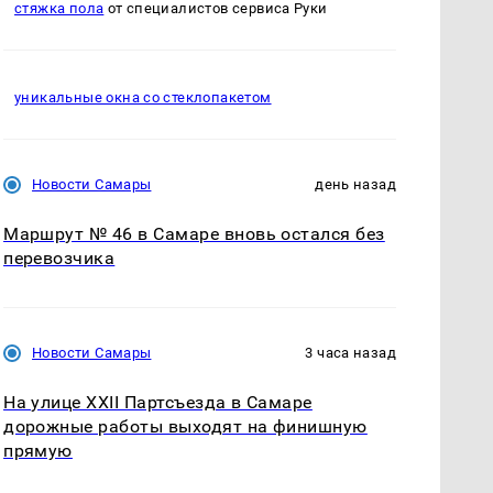
стяжка пола
от специалистов сервиса Руки
уникальные окна со стеклопакетом
Новости Самары
день назад
Маршрут № 46 в Самаре вновь остался без
перевозчика
Новости Самары
3 часа назад
На улице XXII Партсъезда в Самаре
дорожные работы выходят на финишную
прямую