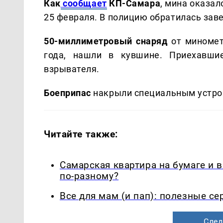
Как
сообщает
КП-Самара
, мина оказа
25 февраля. В полицию обратилась зав
50-миллиметровый снаряд
от миномет
года, нашли в кувшине. Приехавши
взрывателя.
Боеприпас
накрыли специальным устро
Читайте также:
Самарская квартира на бумаге и 
по-разному?
Все для мам (и пап): полезные с
След