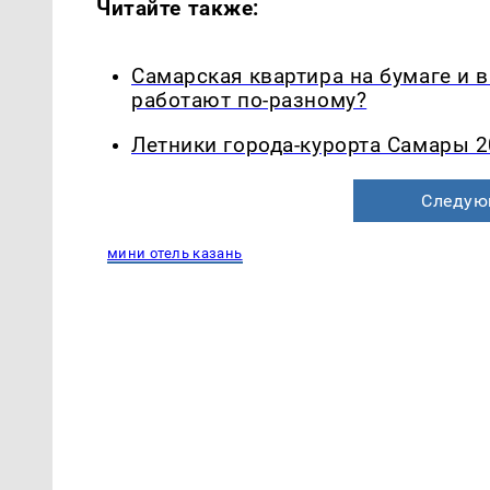
Читайте также:
Самарская квартира на бумаге и 
работают по-разному?
Летники города-курорта Самары 2
Следую
мини отель казань