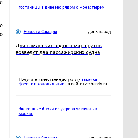
л
гостиницы в дивеево рядом с монастырем
о
Новости Самары
день назад
о
Для самарских водных маршрутов
возведут два пассажирских судна
Получите качественную услугу
закачка
фреона в холодильник
на сайте tver.hands.ru
балконные блоки из дерева заказать в
москве
Новости Самары
день назад