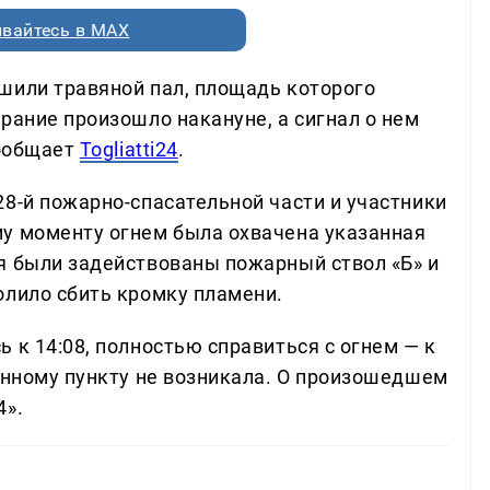
вайтесь в MAX
шили травяной пал, площадь которого
рание произошло накануне, а сигнал о нем
сообщает
Togliatti24
.
28-й пожарно-спасательной части и участники
у моменту огнем была охвачена указанная
я были задействованы пожарный ствол «Б» и
олило сбить кромку пламени.
 к 14:08, полностью справиться с огнем — к
ленному пункту не возникала. О произошедшем
4».