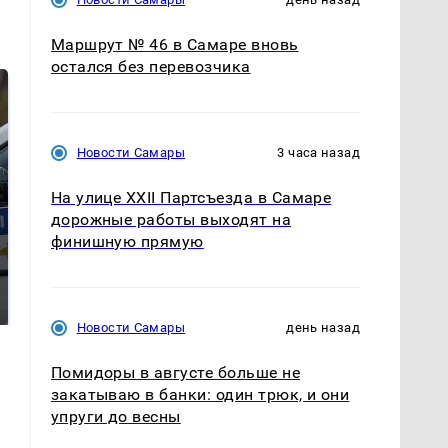
Маршрут № 46 в Самаре вновь
остался без перевозчика
Новости Самары
3 часа назад
На улице XXII Партсъезда в Самаре
дорожные работы выходят на
финишную прямую
Где будет встреча
Такую зиму в России
президентов США и
никто не ждал: как
России: Европа?
так?!
Новости Самары
день назад
Помидоры в августе больше не
закатываю в банки: один трюк, и они
упруги до весны