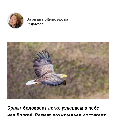
Варвара Жироухова
Редактор
Орлан-белохвост легко узнаваем в небе
над Волгой. Размах его крыльев достигает