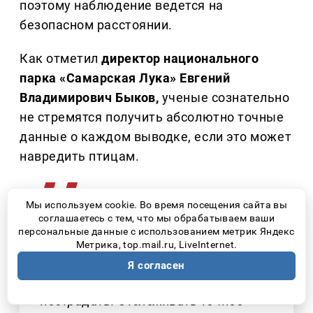
поэтому наблюдение ведется на
безопасном расстоянии.
Как отметил
директор национального
парка «Самарская Лука» Евгений
Владимирович Быков,
ученые сознательно
не стремятся получить абсолютно точные
данные о каждом выводке, если это может
навредить птицам.
Мы используем cookie. Во время посещения сайта вы
соглашаетесь с тем, что мы обрабатываем ваши
персональные данные с использованием метрик Яндекс
– Отслеживать очно количество
Метрика, top.mail.ru, LiveInternet.
птенцов достаточно сложно и даже
Я согласен
опасно – потому что птицы могут
пострадать. Отслеживать точное