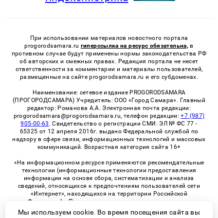
При использовании материалов новостного портала
progorodsamara.ru
гиперссылка на ресурс обязательна,
в
противном случае будут применены нормы законодательства РФ
об авторских и смежных правах. Редакция портала не несет
ответственности за комментарии и материалы пользователей,
размещенные на сайте progorodsamara.ru и его субдоменах.
Наименование: сетевое издание PROGORODSAMARA
(ПРОГОРОДСАМАРА) Учредитель: ООО «Город Самара». Главный
редактор: Романова А.А. Электронная почта редакции:
progorodsamara@progorodsamara.ru, телефон редакции:
+7 (987)
905-00-63
. Свидетельство о регистрации СМИ: ЭЛ № ФС 77 -
65325 от 12 апреля 2016г. выдано Федеральной службой по
надзору в сфере связи, информационных технологий и массовых
коммуникаций. Возрастная категория сайта 16+
«На информационном ресурсе применяются рекомендательные
технологии (информационные технологии предоставления
информации на основе сбора, систематизации и анализа
сведений, относящихся к предпочтениям пользователей сети
«Интернет», находящихся на территории Российской
Федерации)». Правила применения рекомендательных
технологий в виджетах рекламно-обменной сети
«СМИ2» (PDF)
Мы используем cookie. Во время посещения сайта вы