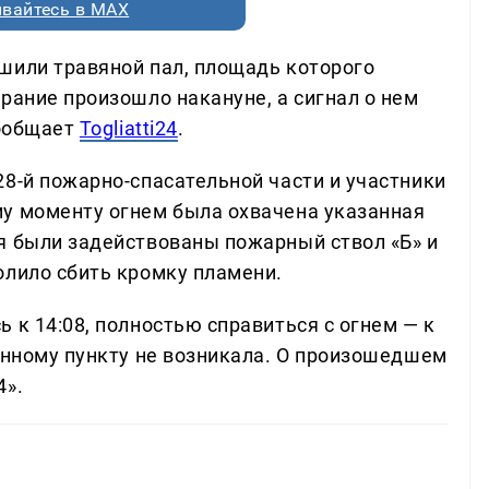
вайтесь в MAX
шили травяной пал, площадь которого
рание произошло накануне, а сигнал о нем
сообщает
Togliatti24
.
28-й пожарно-спасательной части и участники
у моменту огнем была охвачена указанная
я были задействованы пожарный ствол «Б» и
олило сбить кромку пламени.
 к 14:08, полностью справиться с огнем — к
ленному пункту не возникала. О произошедшем
4».