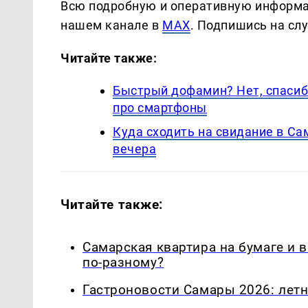
Всю подробную и оперативную информа
нашем канале в
MAX
. Подпишись на сл
Читайте также:
Быстрый дофамин? Нет, спасиб
про смартфоны
Куда сходить на свидание в С
вечера
Читайте также:
Самарская квартира на бумаге и 
по-разному?
Гастроновости Самары 2026: летн