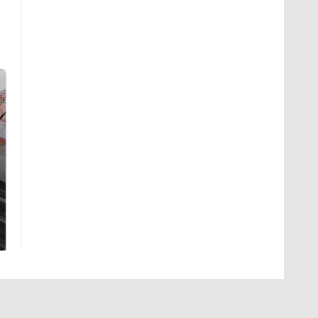
Не ешьте эту
Как выглядит место
готовую еду из
крушение вертолета на
магазина: список
Кавказе: смотреть