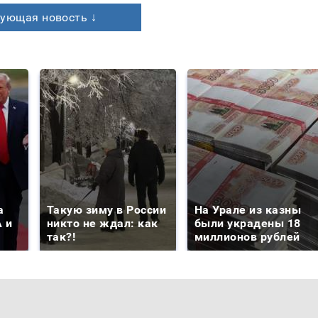
ующая новость ↓
а
Такую зиму в России
На Урале из казны
 и
никто не ждал: как
были украдены 18
так?!
миллионов рублей