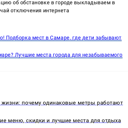
цию об обстановке в городе выкладываем в
учай отключения интернета
о! Подборка мест в Самаре, где дети забывают
амаре? Лучшие места города для незабываемого
в жизни: почему одинаковые метры работают
ие меню, скидки и лучшие места для отдыха