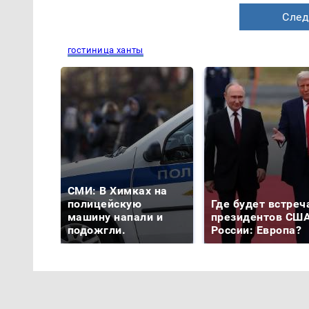
След
гостиница ханты
СМИ: В Химках на
полицейскую
Где будет встреч
машину напали и
президентов США
подожгли.
России: Европа?