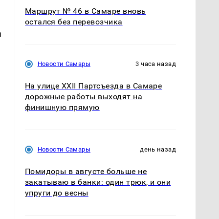
Маршрут № 46 в Самаре вновь
остался без перевозчика
а
Новости Самары
3 часа назад
На улице XXII Партсъезда в Самаре
дорожные работы выходят на
финишную прямую
Новости Самары
день назад
Помидоры в августе больше не
закатываю в банки: один трюк, и они
упруги до весны