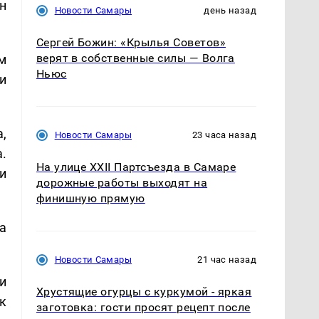
н
Новости Самары
день назад
Сергей Божин: «Крылья Советов»
верят в собственные силы — Волга
м
Ньюс
и
,
Новости Самары
23 часа назад
.
На улице XXII Партсъезда в Самаре
и
дорожные работы выходят на
финишную прямую
а
Новости Самары
21 час назад
и
Хрустящие огурцы с куркумой - яркая
к
заготовка: гости просят рецепт после