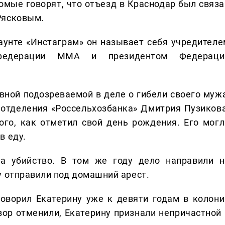
комые говорят, что отъезд в Краснодар был связа
Рясковым.
каунте «Инстаграм» он называет себя учредителе
м федерации ММА и президентом Федераци
вной подозреваемой в деле о гибели своего мужа
 отделения «Россельхозбанка» Дмитрия Пузикова
ого, как отметил свой день рождения. Его могл
в еду.
а убийство. В том же году дело направили н
у отправили под домашний арест.
говорил Екатерину уже к девяти годам в колони
вор отменили, Екатерину признали непричастной 