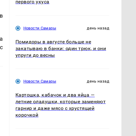
первого укуса
в
Новости Самары
день назад
а
Помидоры в августе больше не
с
закатываю в банки: один трюк, и они
упруги до весны
Новости Самары
день назад
Картошка, кабачок и два яйца —
летние оладушки, которые заменяют
гарнир и даже мясо с хрустящей
корочкой