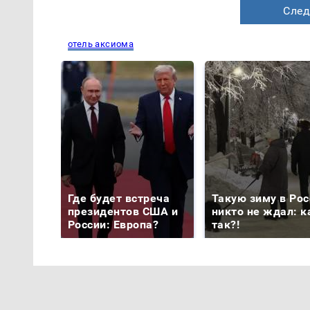
След
отель аксиома
Где будет встреча
Такую зиму в Рос
президентов США и
никто не ждал: к
России: Европа?
так?!