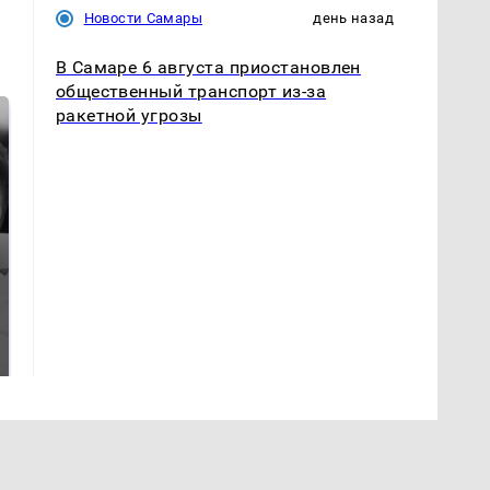
Новости Самары
день назад
В Самаре 6 августа приостановлен
общественный транспорт из-за
ракетной угрозы
На Урале из казны
Как выглядит место
были украдены 18
крушение вертолета на
миллионов рублей
Кавказе: смотреть