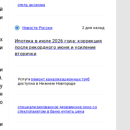
отель аксиома
й
и
Новости России
2 дня назад
х
Ипотека в июле 2026 года: коррекция
и
после рекордного июня и усиление
вторички
и
.
Услуга
ремонт канализационных труб
доступна в Нижнем Новгороде
у
я
о
специализированное деревянное окно со
стеклопакетом в баню купить цена
и