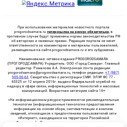
При использовании материалов новостного портала
progorodsamara.ru
гиперссылка на ресурс обязательна,
в
противном случае будут применены нормы законодательства РФ
об авторских и смежных правах. Редакция портала не несет
ответственности за комментарии и материалы пользователей,
размещенные на сайте progorodsamara.ru и его субдоменах.
Наименование: сетевое издание PROGORODSAMARA
(ПРОГОРОДСАМАРА) Учредитель: ООО «Город Самара». Главный
редактор: Романова А.А. Электронная почта редакции:
progorodsamara@progorodsamara.ru, телефон редакции:
+7 (987)
905-00-63
. Свидетельство о регистрации СМИ: ЭЛ № ФС 77 -
65325 от 12 апреля 2016г. выдано Федеральной службой по
надзору в сфере связи, информационных технологий и массовых
коммуникаций. Возрастная категория сайта 16+
«На информационном ресурсе применяются рекомендательные
технологии (информационные технологии предоставления
информации на основе сбора, систематизации и анализа
сведений, относящихся к предпочтениям пользователей сети
«Интернет», находящихся на территории Российской
Федерации)». Правила применения рекомендательных
технологий в виджетах рекламно-обменной сети
«СМИ2» (PDF)