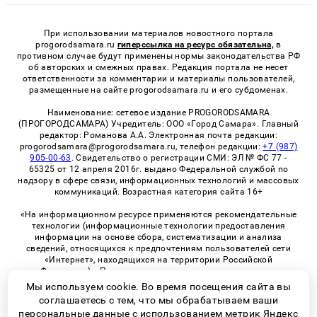
При использовании материалов новостного портала
progorodsamara.ru
гиперссылка на ресурс обязательна,
в
противном случае будут применены нормы законодательства РФ
об авторских и смежных правах. Редакция портала не несет
ответственности за комментарии и материалы пользователей,
размещенные на сайте progorodsamara.ru и его субдоменах.
Наименование: сетевое издание PROGORODSAMARA
(ПРОГОРОДСАМАРА) Учредитель: ООО «Город Самара». Главный
редактор: Романова А.А. Электронная почта редакции:
progorodsamara@progorodsamara.ru, телефон редакции:
+7 (987)
905-00-63
. Свидетельство о регистрации СМИ: ЭЛ № ФС 77 -
65325 от 12 апреля 2016г. выдано Федеральной службой по
надзору в сфере связи, информационных технологий и массовых
коммуникаций. Возрастная категория сайта 16+
«На информационном ресурсе применяются рекомендательные
технологии (информационные технологии предоставления
информации на основе сбора, систематизации и анализа
сведений, относящихся к предпочтениям пользователей сети
«Интернет», находящихся на территории Российской
Федерации)». Правила применения рекомендательных
технологий в виджетах рекламно-обменной сети
«СМИ2» (PDF)
Мы используем cookie. Во время посещения сайта вы
соглашаетесь с тем, что мы обрабатываем ваши
персональные данные с использованием метрик Яндекс