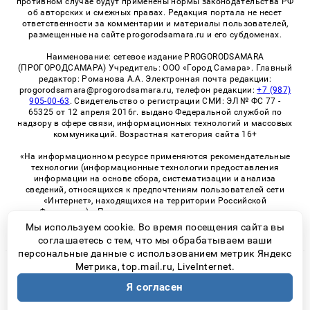
противном случае будут применены нормы законодательства РФ
об авторских и смежных правах. Редакция портала не несет
ответственности за комментарии и материалы пользователей,
размещенные на сайте progorodsamara.ru и его субдоменах.
Наименование: сетевое издание PROGORODSAMARA
(ПРОГОРОДСАМАРА) Учредитель: ООО «Город Самара». Главный
редактор: Романова А.А. Электронная почта редакции:
progorodsamara@progorodsamara.ru, телефон редакции:
+7 (987)
905-00-63
. Свидетельство о регистрации СМИ: ЭЛ № ФС 77 -
65325 от 12 апреля 2016г. выдано Федеральной службой по
надзору в сфере связи, информационных технологий и массовых
коммуникаций. Возрастная категория сайта 16+
«На информационном ресурсе применяются рекомендательные
технологии (информационные технологии предоставления
информации на основе сбора, систематизации и анализа
сведений, относящихся к предпочтениям пользователей сети
«Интернет», находящихся на территории Российской
Федерации)». Правила применения рекомендательных
технологий в виджетах рекламно-обменной сети
«СМИ2» (PDF)
Мы используем cookie. Во время посещения сайта вы
соглашаетесь с тем, что мы обрабатываем ваши
персональные данные с использованием метрик Яндекс
Метрика, top.mail.ru, LiveInternet.
© 2026 «ProGorodSamara» | Все права защищены
Я согласен
Возрастная категория сайта 16+
Политика конфиденциальности