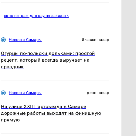
окно витраж для сауны заказать
Новости Самары
8 часов назад
Огурцы по‑польски дольками: простой
рецепт, который всегда выручает на
праздник
Новости Самары
день назад
На улице XXII Партсъезда в Самаре
дорожные работы выходят на финишную
прямую