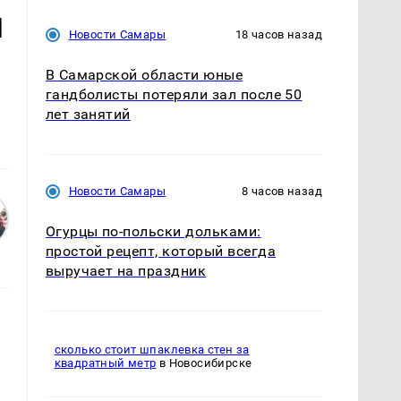
и
Новости Самары
18 часов назад
В Самарской области юные
гандболисты потеряли зал после 50
лет занятий
Новости Самары
8 часов назад
Огурцы по‑польски дольками:
простой рецепт, который всегда
выручает на праздник
сколько стоит шпаклевка стен за
квадратный метр
в Новосибирске
е