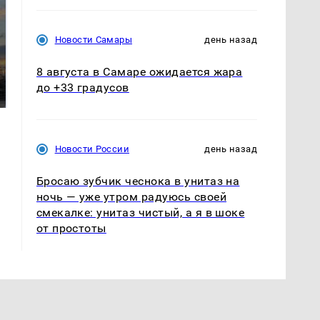
Новости Самары
день назад
СМИ: В Химках на
полицейскую
8 августа в Самаре ожидается жара
В магазинах России
машину напали и
ажиотаж из-за этого
до +33 градусов
подожгли.
продукта: что купить?
Новости России
день назад
Бросаю зубчик чеснока в унитаз на
ночь — уже утром радуюсь своей
смекалке: унитаз чистый, а я в шоке
от простоты