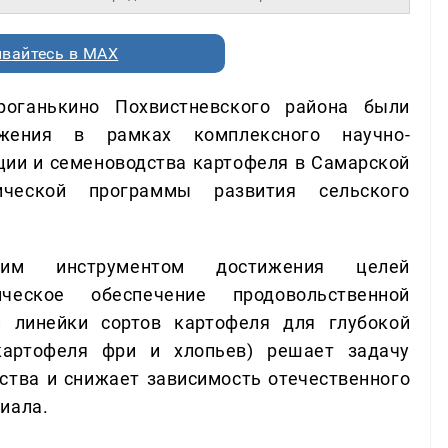
вайтесь в MAX
оганькино Похвистневского района были
ижения в рамках комплексного научно-
кции и семеноводства картофеля в Самарской
нической программы развития сельского
ким инструментом достижения целей
ическое обеспечение продовольственной
й линейки сортов картофеля для глубокой
 картофеля фри и хлопьев) решает задачу
тва и снижает зависимость отечественного
иала.