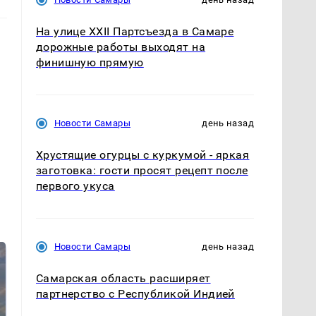
На улице XXII Партсъезда в Самаре
дорожные работы выходят на
финишную прямую
Новости Самары
день назад
Хрустящие огурцы с куркумой - яркая
заготовка: гости просят рецепт после
первого укуса
Новости Самары
день назад
Самарская область расширяет
партнерство с Республикой Индией