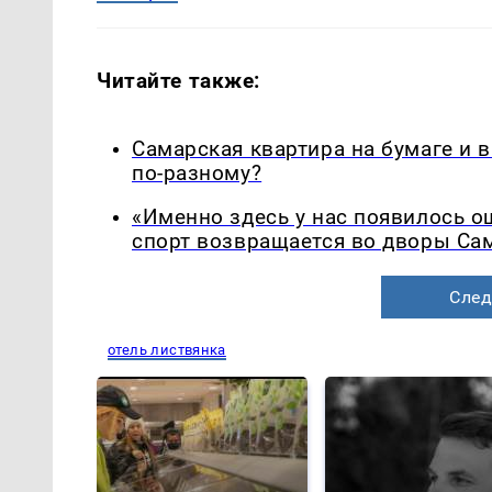
Читайте также:
Самарская квартира на бумаге и 
по-разному?
«Именно здесь у нас появилось 
спорт возвращается во дворы Са
След
отель листвянка