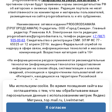
progorodsamara.ru
гиперссылка на ресурс обязательна,
в
противном случае будут применены нормы законодательства РФ
об авторских и смежных правах. Редакция портала не несет
ответственности за комментарии и материалы пользователей,
размещенные на сайте progorodsamara.ru и его субдоменах.
Наименование: сетевое издание PROGORODSAMARA
(ПРОГОРОДСАМАРА) Учредитель: ООО «Город Самара». Главный
редактор: Романова А.А. Электронная почта редакции:
progorodsamara@progorodsamara.ru, телефон редакции:
+7 (987)
905-00-63
. Свидетельство о регистрации СМИ: ЭЛ № ФС 77 -
65325 от 12 апреля 2016г. выдано Федеральной службой по
надзору в сфере связи, информационных технологий и массовых
коммуникаций. Возрастная категория сайта 16+
«На информационном ресурсе применяются рекомендательные
технологии (информационные технологии предоставления
информации на основе сбора, систематизации и анализа
сведений, относящихся к предпочтениям пользователей сети
«Интернет», находящихся на территории Российской
Федерации)». Правила применения рекомендательных
технологий в виджетах рекламно-обменной сети
«СМИ2» (PDF)
Мы используем cookie. Во время посещения сайта вы
соглашаетесь с тем, что мы обрабатываем ваши
персональные данные с использованием метрик Яндекс
Метрика, top.mail.ru, LiveInternet.
© 2026 «ProGorodSamara» | Все права защищены
Я согласен
Возрастная категория сайта 16+