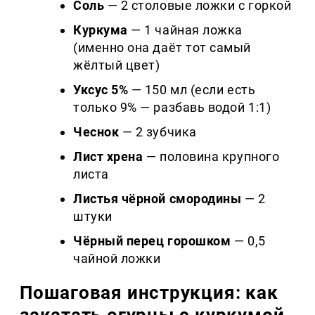
Соль
— 2 столовые ложки с горкой
Куркума
— 1 чайная ложка
(именно она даёт тот самый
жёлтый цвет)
Уксус 5%
— 150 мл (если есть
только 9% — разбавь водой 1:1)
Чеснок
— 2 зубчика
Лист хрена
— половина крупного
листа
Листья чёрной смородины
— 2
штуки
Чёрный перец горошком
— 0,5
чайной ложки
Пошаговая инструкция: как
закатать огурцы с куркумой