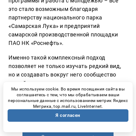
программы и работа с молодежью
–
все
это стало возможным благодаря
партнерству национального парка
«Самарская Лука» и предприятий
самарской производственной площадки
ПАО НК «Роснефть».
Именно такой комплексный подход
позволяет не только изучать редкий вид,
но и создавать вокруг него сообщество
людей, понимающих, что природа
Мы используем cookie. Во время посещения сайта вы
нуждается не столько в громких словах,
соглашаетесь с тем, что мы обрабатываем ваши
сколько в ответственном отношении
персональные данные с использованием метрик Яндекс
Метрика, top.mail.ru, LiveInternet.
каждого человека.
Я согласен
Количество прочтений: 2641