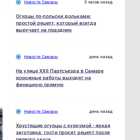
Новости Самары
5 часов назад
Огурцы по‑польски дольками:
простой рецепт, который всегда
выручает на праздник
Новости Самары
день назад
На улице XXII Партсъезда в Самаре
дорожные работы выходят на
финишную прямую
Новости Самары
день назад
Хрустящие огурцы с куркумой - яркая
заготовка: гости просят рецепт после
первого укуса