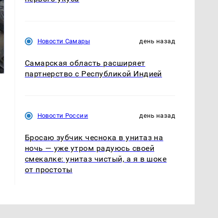
Новости Самары
день назад
Не ешьте эту
В ОАЭ произошло
готовую еду из
жестокое убийство
Самарская область расширяет
магазина: список
криптомиллионера
партнерство с Республикой Индией
Новости России
день назад
Бросаю зубчик чеснока в унитаз на
ночь — уже утром радуюсь своей
смекалке: унитаз чистый, а я в шоке
от простоты