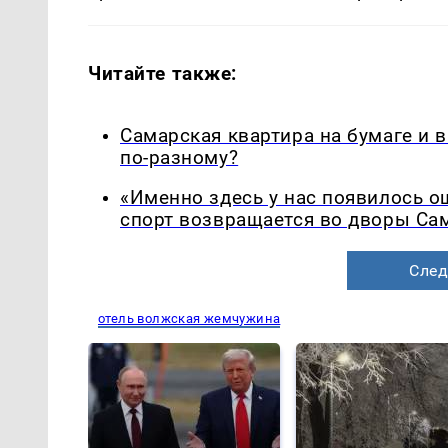
Читайте также:
Самарская квартира на бумаге и 
по-разному?
«Именно здесь у нас появилось 
спорт возвращается во дворы Са
След
отель волжская жемчужина