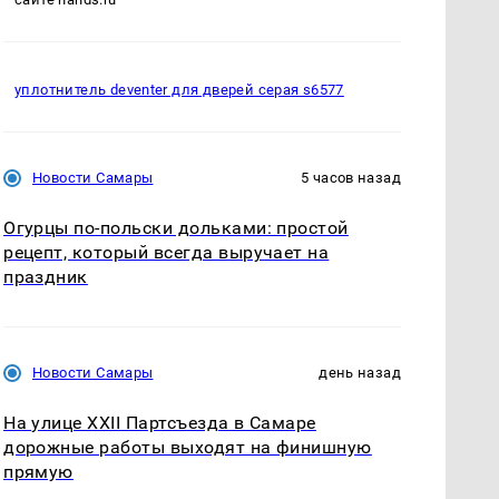
уплотнитель deventer для дверей серая s6577
Новости Самары
5 часов назад
Огурцы по‑польски дольками: простой
рецепт, который всегда выручает на
праздник
Новости Самары
день назад
На улице XXII Партсъезда в Самаре
дорожные работы выходят на финишную
прямую