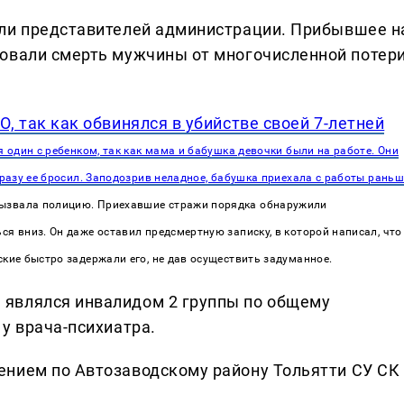
али представителей администрации. Прибывшее н
ровали смерть мужчины от многочисленной потер
О, так как обвинялся в убийстве своей 7-летней
 один с ребенком, так как мама и бабушка девочки были на работе. Они
 сразу ее бросил. Заподозрив неладное, бабушка приехала с работы раньш
ызвала полицию. Приехавшие стражи порядка обнаружили
ся вниз. Он даже оставил предсмертную записку, в которой написал, что
ские быстро задержали его, не дав осуществить задуманное.
являлся инвалидом 2 группы по общему
у врача-психиатра.
ением по Автозаводскому району Тольятти СУ СК