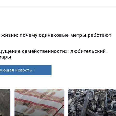
в жизни: почему одинаковые метры работают
ощущение семейственности»: любительский
мары
ующая новость ↓