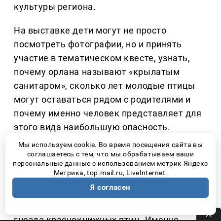
культуры региона.
На выставке дети могут не просто
посмотреть фотографии, но и принять
участие в тематическом квесте, узнать,
почему орлана называют «крылатым
санитаром», сколько лет молодые птицы
могут оставаться рядом с родителями и
почему именно человек представляет для
этого вида наибольшую опасность.
Мы используем cookie. Во время посещения сайта вы
Самарская Лука ежегодно принимает
соглашаетесь с тем, что мы обрабатываем ваши
персональные данные с использованием метрик Яндекс
тысячи туристов. Многие приезжают
Метрика, top.mail.ru, LiveInternet.
полюбоваться Жигулёвскими горами и
Я согласен
волжскими пейзажами, даже не
подозревая, что рядом могут находиться
гнезда краснокнижных птиц. Именно