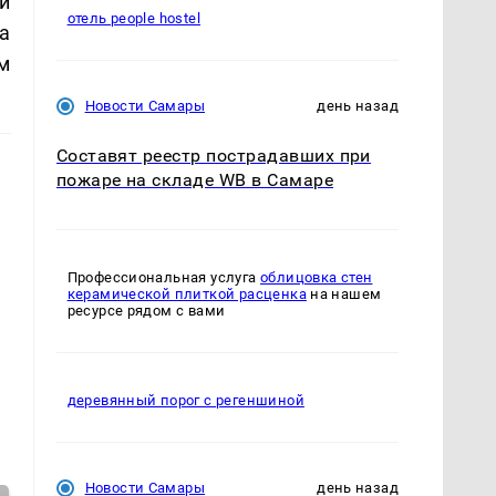
и
отель people hostel
а
м
Новости Самары
день назад
Составят реестр пострадавших при
пожаре на складе WB в Самаре
Профессиональная услуга
облицовка стен
керамической плиткой расценка
на нашем
ресурсе рядом с вами
деревянный порог с регеншиной
Новости Самары
день назад