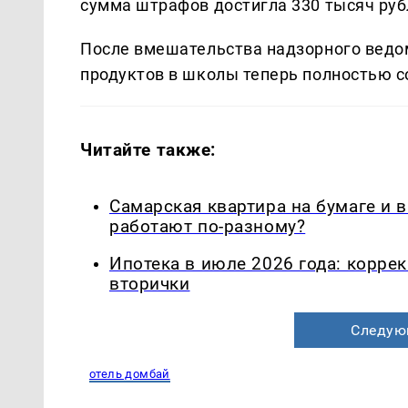
сумма штрафов достигла 330 тысяч руб
После вмешательства надзорного ведо
продуктов в школы теперь полностью с
Читайте также:
Самарская квартира на бумаге и 
работают по-разному?
Ипотека в июле 2026 года: корре
вторички
Следую
отель домбай