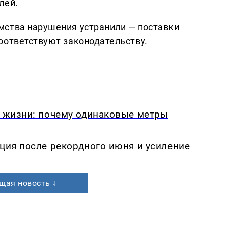
лей.
мства нарушения устранили — поставки
оответствуют законодательству.
в жизни: почему одинаковые метры
кция после рекордного июня и усиление
щая новость ↓