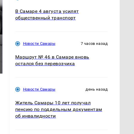
В Самаре 4 августа усилят
общественный транспорт
Новости Самары
7 часов назад
Таких событий не
Маршрут № 46 в Самаре вновь
Все новости по
было с 1945: чего
остался без перевозчика
падению вертолета на
ждать всем нам?
Кавказе: читать здесь
Новости Самары
день назад
Житель Самары 10 лет получал
пенсию по поддельным документам
об инвалидности