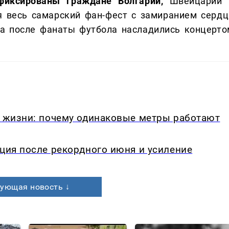
фиксированы граждане Болгарии,
Швейцарии 
я весь самарский фан-фест с замиранием сердц
 а после фанаты футбола насладились концерто
в жизни: почему одинаковые метры работают
кция после рекордного июня и усиление
ующая новость ↓