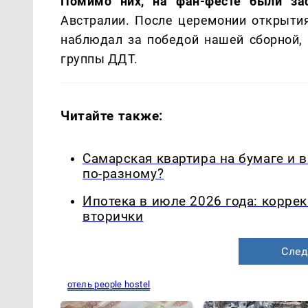
Помимо них, на фан-фесте были за
Австралии. После церемонии открыти
наблюдал за победой нашей сборной,
группы ДДТ.
Читайте также:
Самарская квартира на бумаге и 
по-разному?
Ипотека в июле 2026 года: корре
вторички
След
отель people hostel