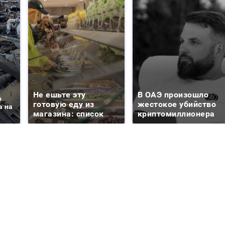
Не ешьте эту
В ОАЭ произошло
о
готовую еду из
жестокое убийство
а на
магазина: список
криптомиллионера