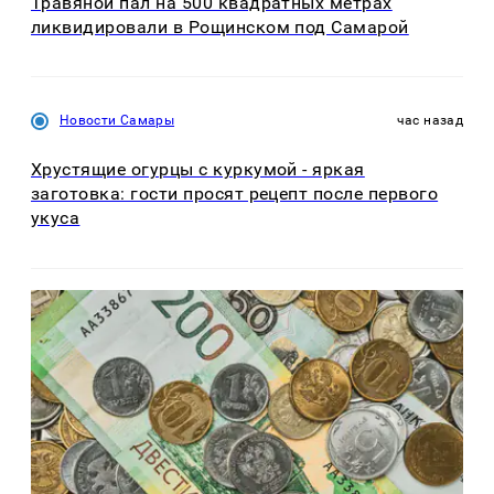
Травяной пал на 500 квадратных метрах
ликвидировали в Рощинском под Самарой
Новости Самары
час назад
Хрустящие огурцы с куркумой - яркая
заготовка: гости просят рецепт после первого
укуса