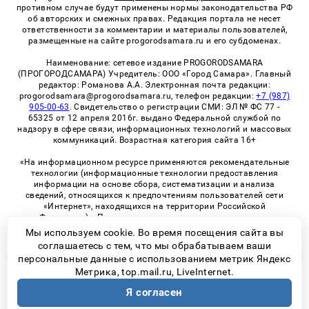
противном случае будут применены нормы законодательства РФ
об авторских и смежных правах. Редакция портала не несет
ответственности за комментарии и материалы пользователей,
размещенные на сайте progorodsamara.ru и его субдоменах.
Наименование: сетевое издание PROGORODSAMARA
(ПРОГОРОДСАМАРА) Учредитель: ООО «Город Самара». Главный
редактор: Романова А.А. Электронная почта редакции:
progorodsamara@progorodsamara.ru, телефон редакции:
+7 (987)
905-00-63
. Свидетельство о регистрации СМИ: ЭЛ № ФС 77 -
65325 от 12 апреля 2016г. выдано Федеральной службой по
надзору в сфере связи, информационных технологий и массовых
коммуникаций. Возрастная категория сайта 16+
«На информационном ресурсе применяются рекомендательные
технологии (информационные технологии предоставления
информации на основе сбора, систематизации и анализа
сведений, относящихся к предпочтениям пользователей сети
«Интернет», находящихся на территории Российской
Федерации)». Правила применения рекомендательных
технологий в виджетах рекламно-обменной сети
«СМИ2» (PDF)
Мы используем cookie. Во время посещения сайта вы
соглашаетесь с тем, что мы обрабатываем ваши
персональные данные с использованием метрик Яндекс
Метрика, top.mail.ru, LiveInternet.
© 2026 «ProGorodSamara» | Все права защищены
Я согласен
Возрастная категория сайта 16+
Политика конфиденциальности