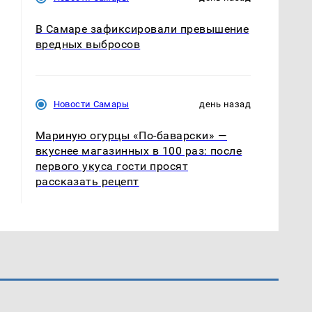
В Самаре зафиксировали превышение
вредных выбросов
Новости Самары
день назад
Мариную огурцы «По-баварски» —
вкуснее магазинных в 100 раз: после
первого укуса гости просят
рассказать рецепт