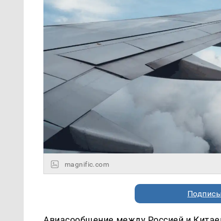
magnific.com
Подписы
Авиасообщение между Россией и Китае