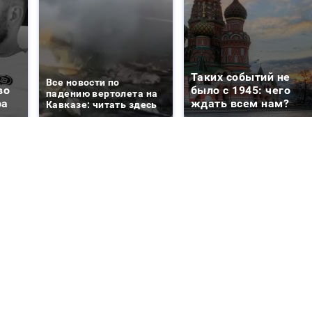
Таких событий не
Все новости по
во
было с 1945: чего
падению вертолета на
ра
ждать всем нам?
Кавказе: читать здесь