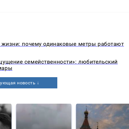
в жизни: почему одинаковые метры работают
ощущение семейственности»: любительский
мары
ующая новость ↓