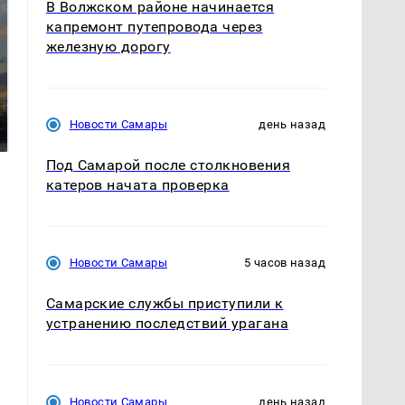
В Волжском районе начинается
капремонт путепровода через
железную дорогу
СМИ: В Химках на
полицейскую
В магазинах России
машину напали и
ажиотаж из-за этого
Новости Самары
день назад
подожгли.
продукта: что купить?
Под Самарой после столкновения
катеров начата проверка
Новости Самары
5 часов назад
Самарские службы приступили к
устранению последствий урагана
Новости Самары
день назад