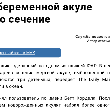
беременной акуле
о сечение
Служба новостей
Автор статьи
исывайтесь в MAX
олик, сделанный на одном из пляжей ЮАР. В не
сарево сечение мертвой акуле, выброшенной н
ляются три детеныша, передает The Daily Mail
и в океан.
нял пользователь по имени Бетт Корделл. Посл
ием новорожденных акулят набрал более одног