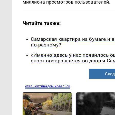
миллиона просмотров пользователей.
Читайте также:
Самарская квартира на бумаге и 
по-разному?
«Именно здесь у нас появилось 
спорт возвращается во дворы Са
След
отель оптинадом козельск