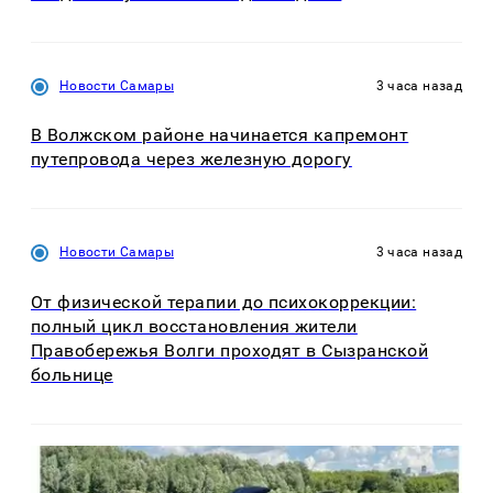
Новости Самары
3 часа назад
В Волжском районе начинается капремонт
путепровода через железную дорогу
Новости Самары
3 часа назад
От физической терапии до психокоррекции:
полный цикл восстановления жители
Правобережья Волги проходят в Сызранской
больнице